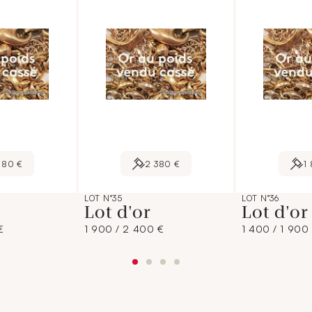
280 €
2 380 €
1
LOT N°35
LOT N°36
Lot d'or
Lot d'o
€
1 900 / 2 400 €
1 400 / 1 900