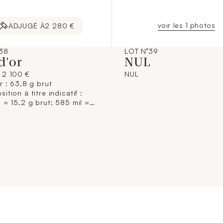
voir les 1 photos
ADJUGÉ À
2 280 €
38
LOT N°39
d'or
NUL
/ 2 100 €
NUL
r : 63,8 g brut
ition à titre indicatif :
 = 15,2 g brut; 585 mil =
brut) [Ce lot sera remis
à l'acquéreur, conformément
spositions règlementaires
ables et sans garantie de
La composition de titrage
onnée à titre indicatif, elle
ge pas la responsabilité du
 Municipal de Paris et des
saires-priseurs. L'image
sur internet est une
ation non contractuelle.]