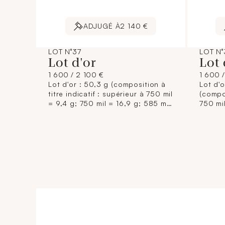
ADJUGÉ À
2 140 €
LOT N°37
LOT N°
Lot d'or
Lot 
1 600 / 2 100 €
1 600 
Lot d'or : 50,3 g (composition à
Lot d'o
titre indicatif : supérieur à 750 mil
(compos
= 9,4 g; 750 mil = 16,9 g; 585 mil
750 mil
= 24 g) [Ce lot sera remis brisé à
48,6 g 
l'acquéreur, conformément aux
brisé 
dispositions règlementaires
aux di
applicables et sans garantie de
applic
titre. La composition de titrage
titre. 
étant donnée à titre indicatif, elle
étant d
n'engage pas la responsabilité du
n'enga
Crédit Municipal de Paris et des
Crédit
commissaires-priseurs. L'image
commis
jointe sur internet est une
jointe 
illustration non contractuelle.]
illustr