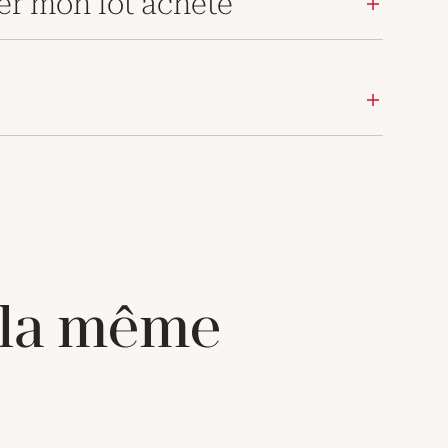
er mon lot acheté
 la même