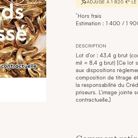
ADJUGÉ À 1 820 €* LE
*
Hors frais
Estimation : 1 400 / 1 9
DESCRIPTION
Lot d’or : 43,4 g brut (co
mil = 8,4 g brut) [Ce lot
aux dispositions règlemen
composition de titrage ét
la responsabilité du Cré
priseurs. L’image jointe s
contractuelle.]