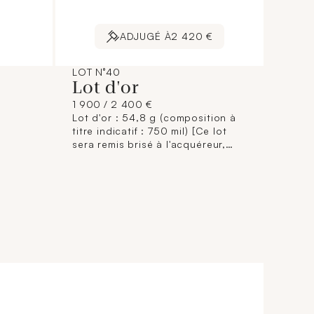
ADJUGÉ À
2 420 €
LOT N°40
Lot d'or
1 900 / 2 400 €
Lot d'or : 54,8 g (composition à
titre indicatif : 750 mil) [Ce lot
sera remis brisé à l'acquéreur,
conformément aux dispositions
règlementaires applicables et
sans garantie de titre. La
composition de titrage étant
donnée à titre indicatif, elle
n'engage pas la responsabilité du
Crédit Municipal de Paris et des
commissaires-priseurs. L'image
jointe sur internet est une
illustration non contractuelle.]