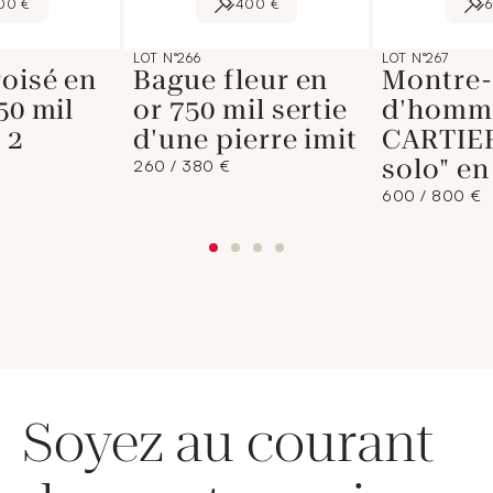
00 €
400 €
LOT N°266
LOT N°267
oisé en
Bague fleur en
Montre-
50 mil
or 750 mil sertie
d'homm
 2
d'une pierre imit
CARTIER
solo" en
260 / 380 €
600 / 800 €
Soyez au courant