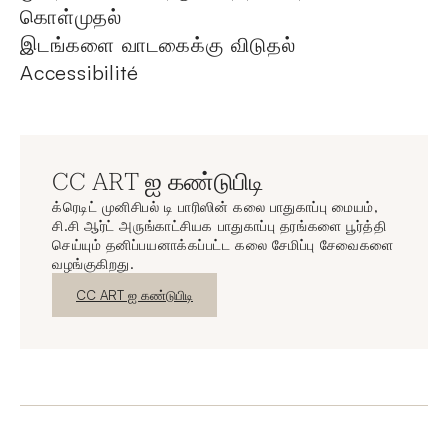
கொள்முதல்
இடங்களை வாடகைக்கு விடுதல்
Accessibilité
CC ART ஐ கண்டுபிடி
க்ரெடிட் முனிசிபல் டி பாரிஸின் கலை பாதுகாப்பு மையம்,
சி.சி ஆர்ட் அருங்காட்சியக பாதுகாப்பு தரங்களை பூர்த்தி
செய்யும் தனிப்பயனாக்கப்பட்ட கலை சேமிப்பு சேவைகளை
வழங்குகிறது.
புதிய சாளரம்
CC ART ஐ கண்டுபிடி