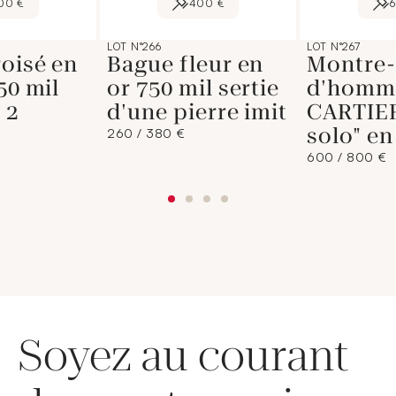
00 €
400 €
LOT N°266
LOT N°267
oisé en
Bague fleur en
Montre-
50 mil
or 750 mil sertie
d'homm
 2
d'une pierre imit
CARTIER
solo" en
260 / 380 €
600 / 800 €
Soyez au courant