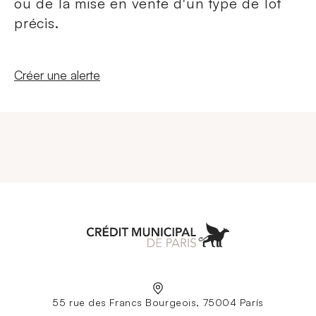
ou de la mise en vente d'un type de lot
précis.
Nouvelle fenêtre
Créer une alerte
Aller à l'accueil
55 rue des Francs Bourgeois, 75004 París