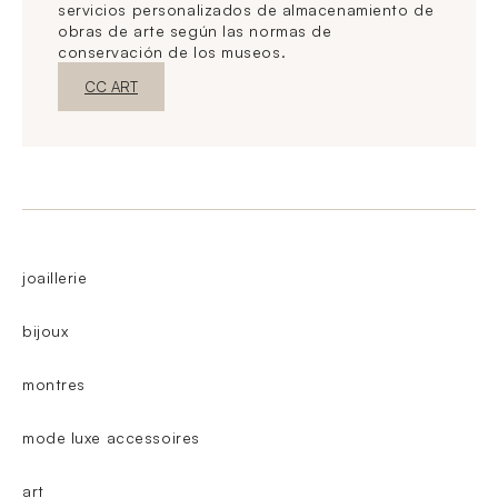
servicios personalizados de almacenamiento de
obras de arte según las normas de
conservación de los museos.
Nueva ventanaDescubrir
CC ART
joaillerie
bijoux
montres
mode luxe accessoires
art