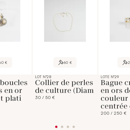
60 €
60 €
LOT N°28
LOTE N°29
 boucles
Collier de perles
Bague c
s en or
de culture (Diam
en ors d
t plati
couleur 
30 / 50 €
centrée 
200 / 250 €