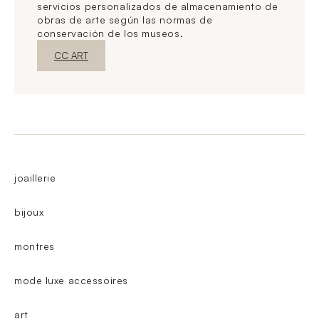
servicios personalizados de almacenamiento de
obras de arte según las normas de
conservación de los museos.
Nueva ventanaDescubrir
CC ART
joaillerie
bijoux
montres
mode luxe accessoires
art