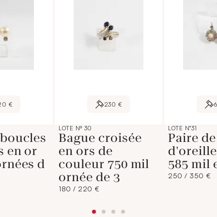
20 €
230 €
LOTE Nº 30
LOTE N°31
 boucles
Bague croisée
Paire de
s en or
en ors de
d'oreill
ornées d
couleur 750 mil
585 mil e
ornée de 3
250 / 350 €
180 / 220 €