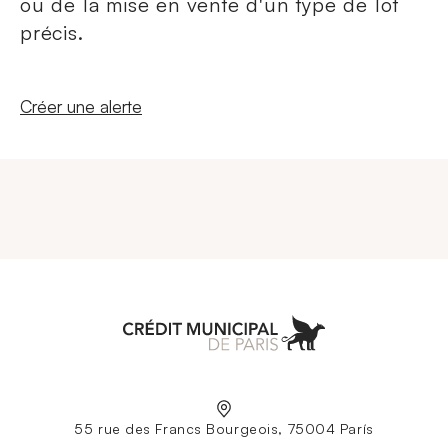
ou de la mise en vente d'un type de lot
précis.
Nouvelle fenêtre
Créer une alerte
Aller à l'accueil
55 rue des Francs Bourgeois, 75004 París