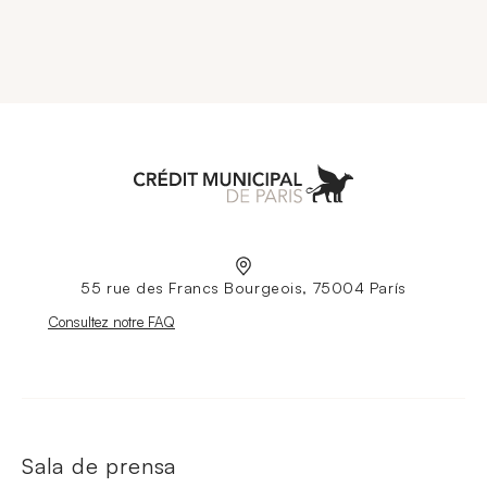
Aller à l'accueil
55 rue des Francs Bourgeois, 75004 París
Nouvelle fenêtre
Consultez notre FAQ
Sala de prensa