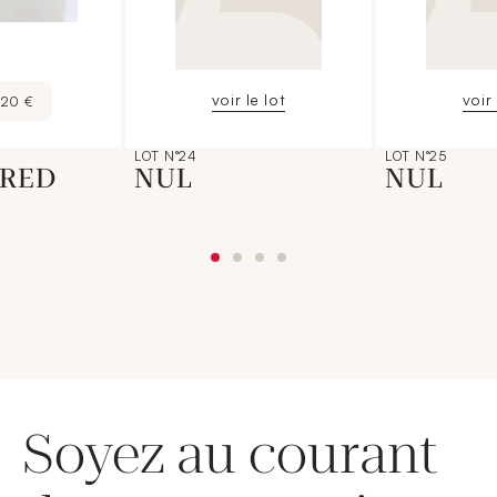
voir le lot
voir 
320 €
LOT N°24
LOT N°25
FRED
NUL
NUL
Soyez au courant