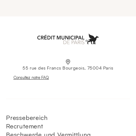
Aller à l'accueil
55 rue des Francs Bourgeois, 75004 Paris
Nouvelle fenêtre
Consultez notre FAQ
Pressebereich
Recrutement
Beschwerde und Vermittlung