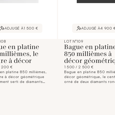
ADJUGÉ À
1 500 €
ADJUGÉ À
4 900 
108
LOT N°109
ue en platine
Bague en platin
millièmes, le
850 millièmes à
re à décor
décor géométri
1 200 €
1 500 / 2 500 €
en platine 850 millièmes,
Bague en platine 850 milli
tre à décor géométrique
décor géométrique, le cen
ement serti de diamants
orné de deux diamants ron
ulaires et ronds taillés en
taille brillant entre deux li
it ou de taille brillant.
diamants rectangulaires en
s et manque à un diamant)
(Usures) Tour de doigt : 55
 doigt : 49 Poids brut :
brut : 18,3 g