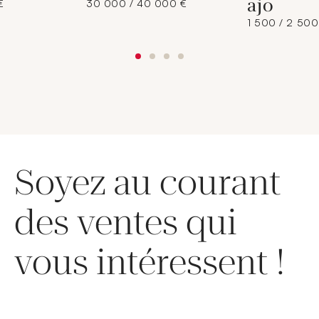
ajo
€
30 000 / 40 000 €
1 500 / 2 500
Soyez au courant
des ventes qui
vous intéressent !