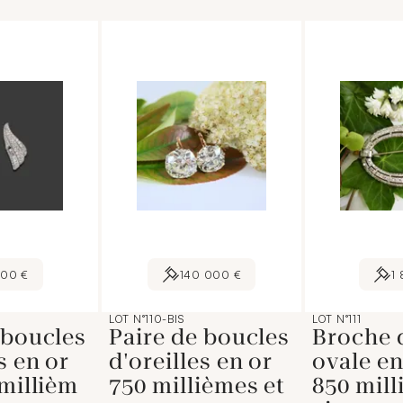
500 €
140 000 €
1
LOT N°110-BIS
LOT N°111
 boucles
Paire de boucles
Broche 
s en or
d'oreilles en or
ovale en
 millièm
750 millièmes et
850 mil