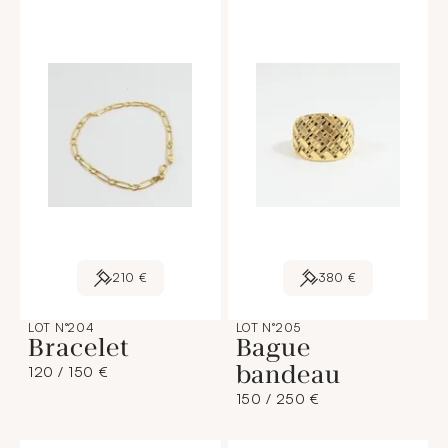
210 €
380 €
LOT N°204
LOT N°205
Bracelet
Bague
bandeau
120 / 150 €
150 / 250 €