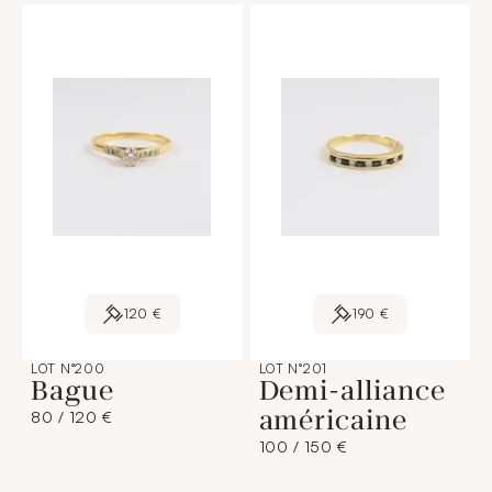
120 €
190 €
LOT N°200
LOT N°201
Bague
Demi-alliance
américaine
80 / 120 €
100 / 150 €