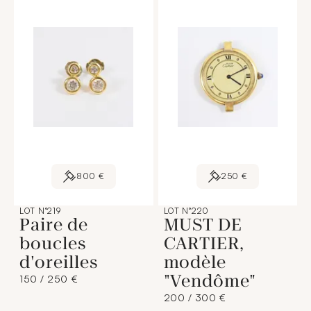
800 €
250 €
LOT N°219
LOT N°220
Paire de
MUST DE
boucles
CARTIER,
d'oreilles
modèle
"Vendôme"
150 / 250 €
200 / 300 €