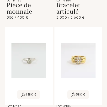
LOT N°183
LOT N°184
Pièce de
Bracelet
monnaie
articulé
350 / 400 €
2 300 / 2 600 €
1 180 €
580 €
LOT N°185
LOT N°186