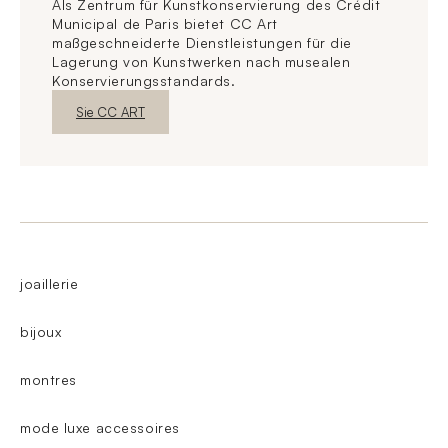
Als Zentrum für Kunstkonservierung des Crédit
Municipal de Paris bietet CC Art
maßgeschneiderte Dienstleistungen für die
Lagerung von Kunstwerken nach musealen
Konservierungsstandards.
Neues FensterEntdecken
Sie CC ART
joaillerie
bijoux
montres
mode luxe accessoires