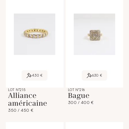
430 €
630 €
LOT N°215
LOT N°216
Alliance
Bague
américaine
300 / 400 €
350 / 450 €