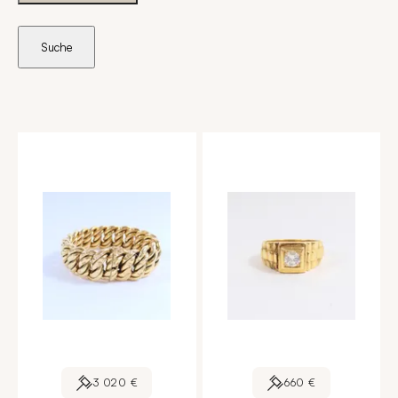
Suche
3 020 €
660 €