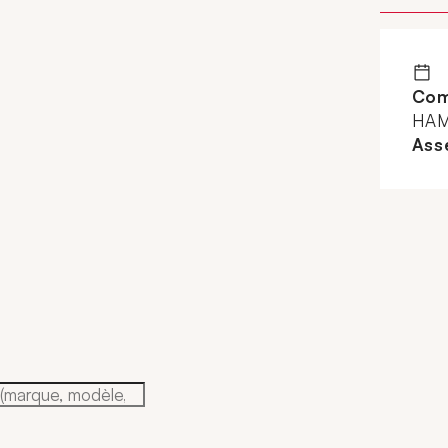
Com
HAM
Ass