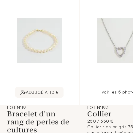
voir les 5 pho
ADJUGÉ À
110 €
LOT N°191
LOT N°193
Bracelet d'un
Collier
rang de perles de
250 / 350 €
Collier : en or gris 7
cultures
maille forçat limée e