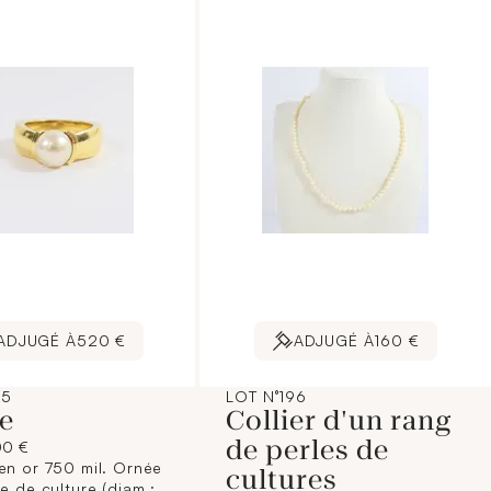
ADJUGÉ À
520 €
ADJUGÉ À
160 €
95
LOT N°196
e
Collier d'un rang
de perles de
00 €
en or 750 mil. Ornée
cultures
le de culture (diam.: