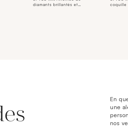
geur :
diamants brillantés et
coquille 
: 51).
d'émeraudes rondes. Travail
(Longueu
français. (éclats, égrisures)
environ).
(TDD : 55). 1,9 g. brut.
En que
des
une al
person
nos ve