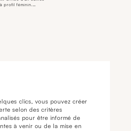
diamants brillantés. (Largeur
à profil féminin.
: 1,2 cm environ) (TDD : 60).
r avec bélière : 5 cm
1,9 g. brut.
 11,9 g. brut.
lques clics, vous pouvez créer
erte selon des critères
nalisés pour être informé de
ntes à venir ou de la mise en