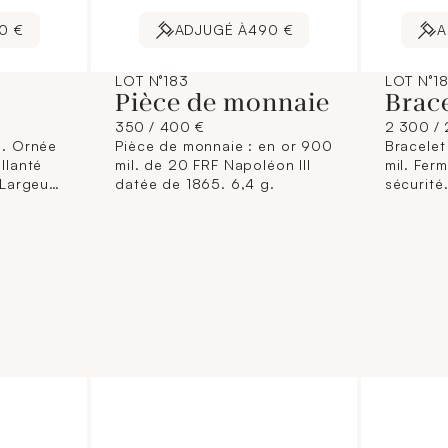
0 €
ADJUGÉ À
490 €
A
LOT N°183
LOT N°1
Pièce de monnaie
Brace
350 / 400 €
2 300 / 
l. Ornée
Pièce de monnaie : en or 900
Bracelet
llanté
mil. de 20 FRF Napoléon III
mil. Ferm
(Largeur
datée de 1865. 6,4 g.
sécurité
) (légers
environ;
environ)