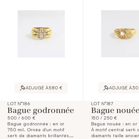
ADJUGÉ À
580 €
ADJUGÉ À
30
LOT N°186
LOT N°187
Bague godronnée
Bague noué
500 / 600 €
150 / 250 €
Bague godronnée : en or
Bague nouée : en or 
750 mil. Ornée d'un motif
À motif central serti 
serti de diamants brillantés.
diamants taille ancie