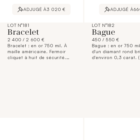
ADJUGÉ À
3 020 €
ADJUGÉ À
66
LOT N°181
LOT N°182
Bracelet
Bague
2 400 / 2 600 €
450 / 550 €
Bracelet : en or 750 mil. À
Bague : en or 750 mi
maille américaine. Fermoir
d'un diamant rond bri
cliquet à huit de sécurité.
d'environ 0,3 carat. 
Travail français. (Largeur : 2,7
: 0,9 carat ; TDD : 57
cm environ ; Longueur : 20,5
chocs). 9,1 g. brut.
cm environ) (chocs). 50 g.