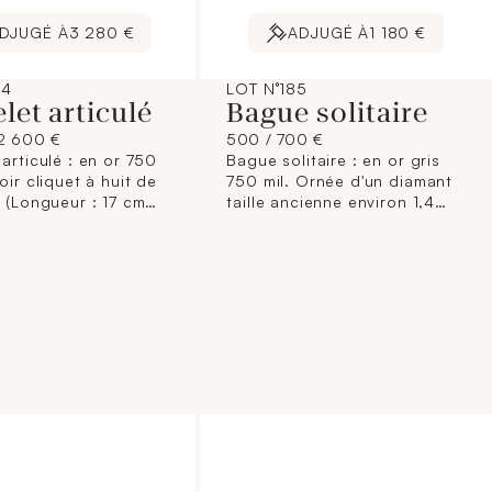
DJUGÉ À
3 280 €
ADJUGÉ À
1 180 €
84
LOT N°185
let articulé
Bague solitaire
2 600 €
500 / 700 €
 articulé : en or 750
Bague solitaire : en or gris
oir cliquet à huit de
750 mil. Ornée d'un diamant
. (Longueur : 17 cm
taille ancienne environ 1,4
 largeur : 3 cm
carat (Dim.: 7 x 6,8 x 4,8 mm).
. 50,2 g.
Serti mi-clos. (TDD : 55). 2,2
g. brut.