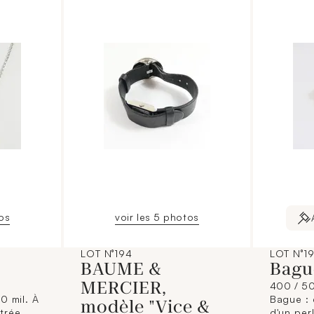
tos
voir les 5 photos
LOT N°194
LOT N°1
BAUME &
Bagu
MERCIER,
400 / 5
50 mil. À
Bague : 
modèle "Vice &
ntrée
d'un per