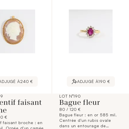
ADJUGÉ À
240 €
ADJUGÉ À
190 €
89
LOT N°190
ntif faisant
Bague fleur
he
80 / 120 €
Bague fleur : en or 585 mil.
50 €
Centrée d'un rubis ovale
f faisant broche : en
dans un entourage de
il. Ornée d'un camée