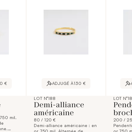
0 €
ADJUGÉ À
130 €
LOT N°188
LOT N°1
e
Demi-alliance
Pende
américaine
broc
750 mil.
80 / 120 €
200 / 2
de
Demi-alliance américaine : en
Pendenti
nne.
or 750 mil. Alternée de
or 750 m