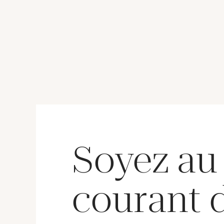
(Largeur : 1 cm environ) (TDD
Travail français. (Lar
: 52) (salissure). 9,1 g. brut.
0,8 cm environ) (TDD 
3,6 g. brut.
Soyez au
courant 