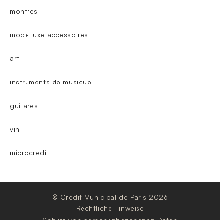
montres
mode luxe accessoires
art
instruments de musique
guitares
vin
microcredit
© Crédit Municipal de Paris 2026
Rechtliche Hinweise
Schutz von personenbezogenen Daten