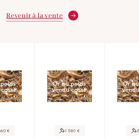
Revenir à la vente
660 €
1 580 €