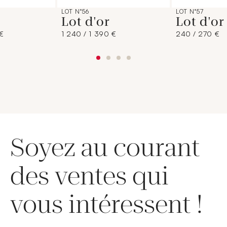
LOT N°56
LOT N°57
Lot d'or
Lot d'o
€
1 240 / 1 390 €
240 / 270 €
Soyez au courant
des ventes qui
vous intéressent !