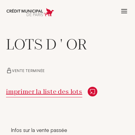
Aller à l'accueil de Crédit Municipal 
LOTS D ' OR
VENTE TERMINÉE
Nouvelle fenêtre
imprimer la liste des lots
Infos sur la vente passée