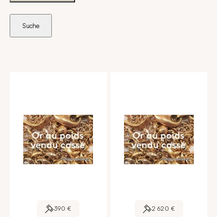
Suche
390 €
2 620 €