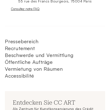
55 rue des Francs Bourgeois, 75004 Paris
Nouvelle fenêtre
Consultez notre FAQ
Pressebereich
Recrutement
Beschwerde und Vermittlung
Öffentliche Aufträge
Vermietung von Räumen
Accessibilité
Entdecken Sie CC ART
Als Zentrum für Kunstkonservierung des Crédit