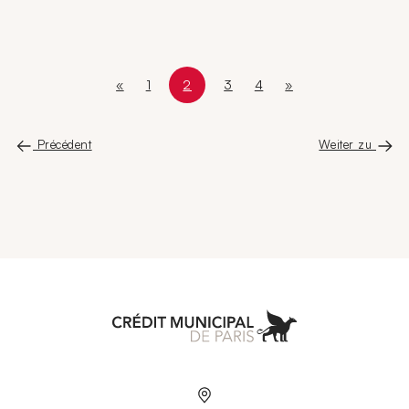
«
1
2
3
4
»
Première page
Page
Page courante
Page 2 sur 6
Page
Page
Dernière page
Précédent
Weiter zu
Aller à l'accueil