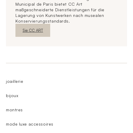
Municipal de Paris bietet CC Art
maßgeschneiderte Dienstleistungen für die
Lagerung von Kunstwerken nach musealen
Konservierungsstandards.
Neues FensterEntdecken
Sie CC ART
joaillerie
bijoux
montres
mode luxe accessoires