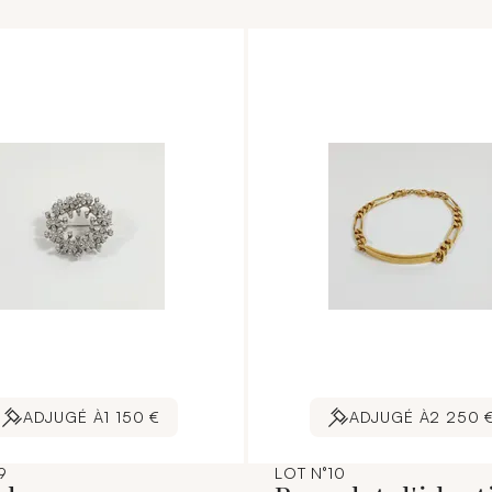
ADJUGÉ À
1 150 €
ADJUGÉ À
2 250 
9
LOT N°10