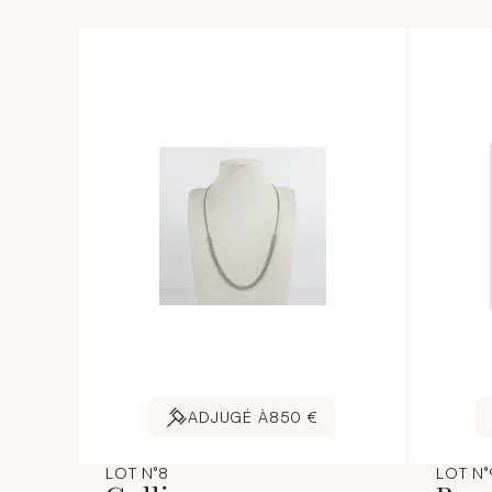
ADJUGÉ À
850 €
LOT N°8
LOT N°