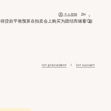
'Choisir une lan
新窗口
La langue coura
ZH
个人空间
获得贷款
平衡预算
在拍卖会上购买
为团结而储蓄
打开搜索栏
lot précédent
lot suivant