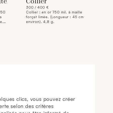
ité
Collier
300 / 400 €
 750
Collier : en or 750 mil. à maille
a
forçat limée. (Longueur : 45 cm
e.
environ). 4,8 g.
28,7 g.
lques clics, vous pouvez créer
erte selon des critères