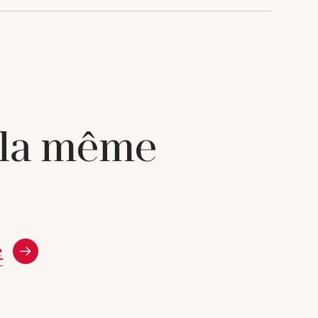
 la même
e