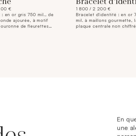
che
Bracelet d'ident
900 €
1 800 / 2 200 €
: en or gris 750 mil., de
Bracelet d'identité : en or
ronde ajourée, à motif
mil. à maillons gourmette, l
couronne de fleurettes
plaque centrale non chiffré
s serties de diamants
(Longueur : 22 cm environ;
tés en serti clos et serti
largeur : 0,6 cm environ). 
. (Diamètre : 3,3 cm
). 11,8 g brut.
En que
des
une al