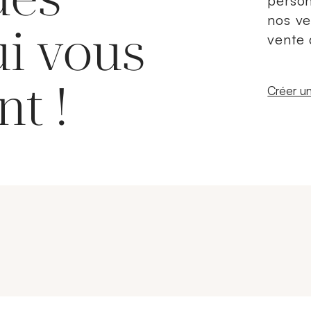
person
nos ve
ui vous
vente 
nt !
Nouvelle
Créer un