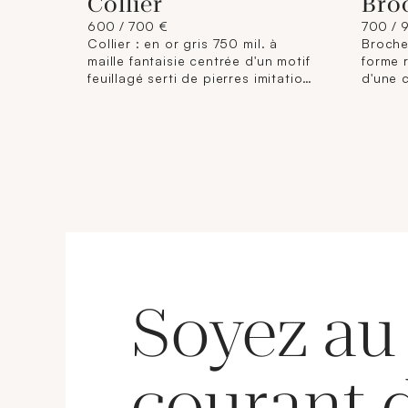
Collier
Bro
600 / 700 €
700 / 
Collier : en or gris 750 mil. à
Broche 
maille fantaisie centrée d'un motif
forme 
feuillagé serti de pierres imitation
d'une 
blanches. (Longueur : 46 cm
mobile
environ). 10,2 g. brut.
brillan
griffes
environ
Soyez au
courant 