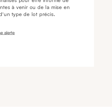
nalisés pour être informé de
ntes à venir ou de la mise en
d'un type de lot précis.
 fenêtre
e alerte