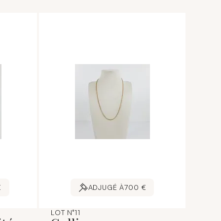
€
ADJUGÉ À
700 €
LOT N°11