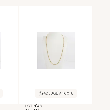
ADJUGÉ À
400 €
LOT N°48