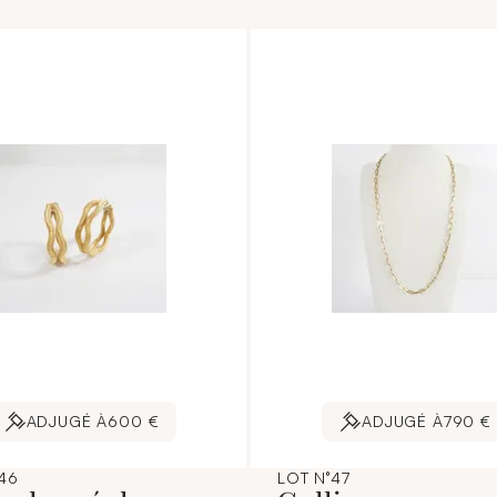
ADJUGÉ À
600 €
ADJUGÉ À
790 €
46
LOT N°47