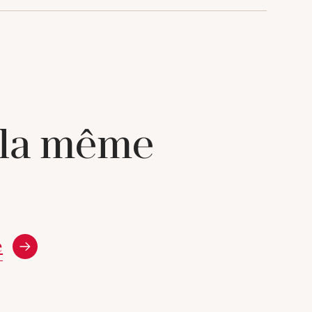
 la même
e