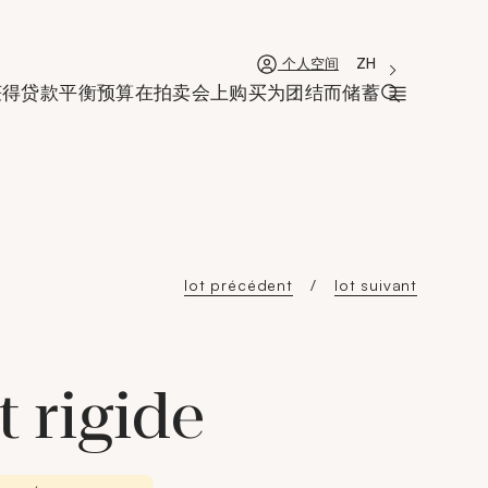
'Choisir une lan
新窗口
La langue coura
ZH
个人空间
获得贷款
平衡预算
在拍卖会上购买
为团结而储蓄
打开搜索栏
lot précédent
lot suivant
t rigide