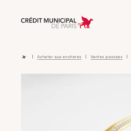
Aller à l'accueil 
|
Acheter aux enchères
|
Ventes passées
|