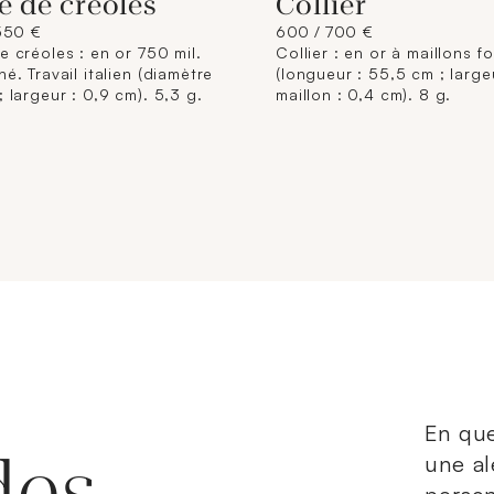
e de créoles
Collier
550 €
600 / 700 €
e créoles : en or 750 mil.
Collier : en or à maillons f
hé. Travail italien (diamètre
(longueur : 55,5 cm ; large
; largeur : 0,9 cm). 5,3 g.
maillon : 0,4 cm). 8 g.
En que
des
une al