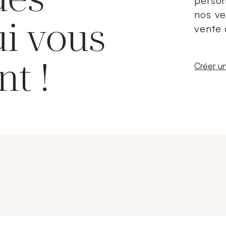
person
nos ve
ui vous
vente 
nt !
Nouvelle
Créer un