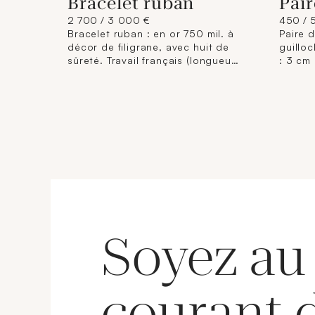
Bracelet ruban
Pair
2 700 / 3 000 €
450 / 
Bracelet ruban : en or 750 mil. à
Paire d
décor de filigrane, avec huit de
guilloc
sûreté. Travail français (longueur :
: 3 cm 
18,4 x 2 cm) (manque un huit de
sûreté, légère déformation). 35,6
g.
Soyez au
courant 