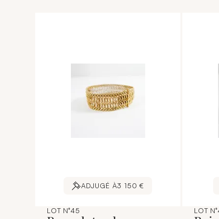
ADJUGÉ À
3 150 €
LOT N°45
LOT N°