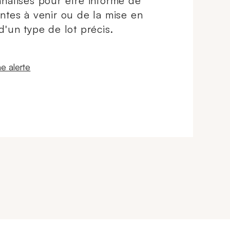
nalisés pour être informé de
ntes à venir ou de la mise en
d'un type de lot précis.
 fenêtre
e alerte