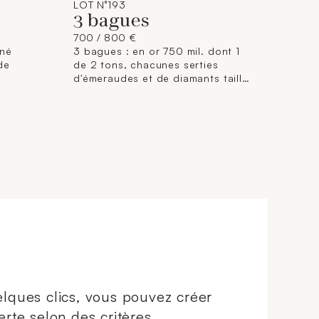
LOT N°193
3 bagues
700 / 800 €
rné
3 bagues : en or 750 mil. dont 1
 de
de 2 tons, chacunes serties
d'émeraudes et de diamants taille
monture
brillant (TDD : 47 ; 53 et 57)
(monture coupée, pierres
manquantes, déformations). 13 g.
brut.
lques clics, vous pouvez créer
erte selon des critères