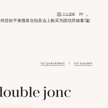
'Choisir une lan
新窗口
La langue coura
ZH
个人空间
获得贷款
平衡预算
在拍卖会上购买
为团结而储蓄
打开搜索栏
lot précédent
lot suivant
double jonc