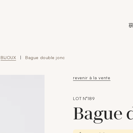
de Crédit Municipal de Paris
BIJOUX
|
Bague double jonc
revenir à la vente
LOT N°189
Bague 