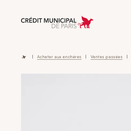
Aller à l'accueil 
|
Acheter aux enchères
|
Ventes passées
|