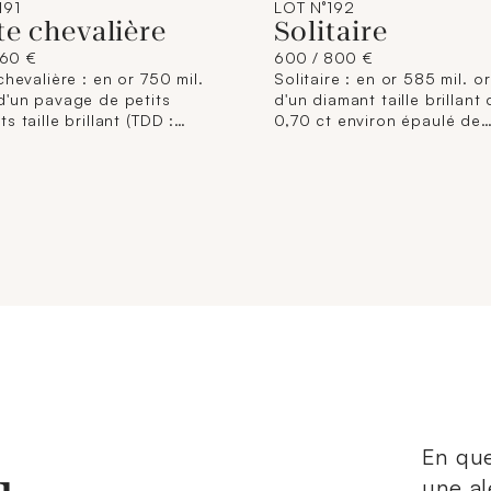
191
LOT N°192
te chevalière
Solitaire
260 €
600 / 800 €
chevalière : en or 750 mil.
Solitaire : en or 585 mil. o
d'un pavage de petits
d'un diamant taille brillant
s taille brillant (TDD :
0,70 ct environ épaulé de
usures). 3,4 g. brut.
diamants taille baguette (
coupée). 2,4 g. brut.
En que
une al