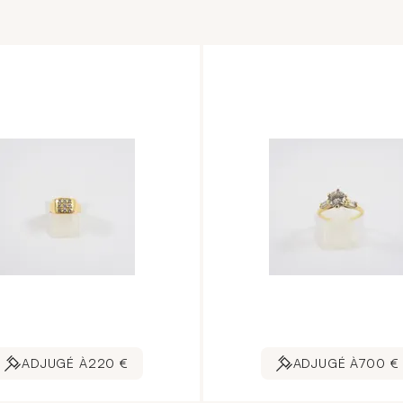
ADJUGÉ À
220 €
ADJUGÉ À
700 €