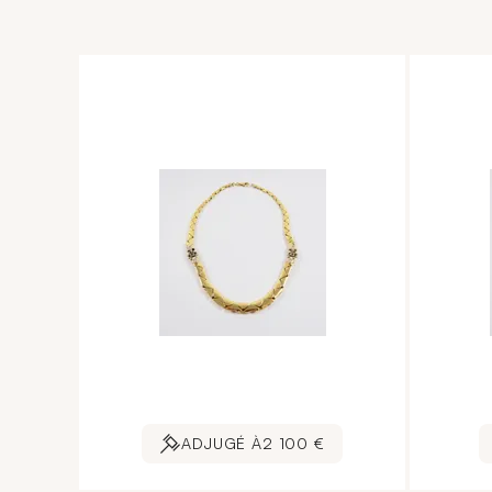
ADJUGÉ À
2 100 €