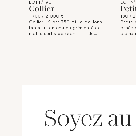
LOT N°190
LOT N°
Collier
Peti
1 700 / 2 000 €
180 / 
Collier : 2 ors 750 mil. à maillons
Petite 
fantaisie en chute agrémenté de
ornée 
motifs sertis de saphirs et de
diamant
diamants taille brillant (longueur :
48,5) (
39,5 cm) (chocs, soudures,
usures). 31,3 g. brut.
Soyez au