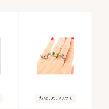
ADJUGÉ À
870 €