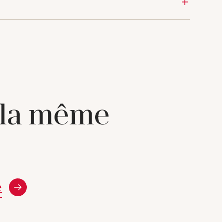
 la même
e