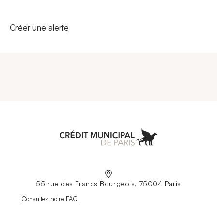
Nouvelle fenêtre
Créer une alerte
Aller à l'accueil
55 rue des Francs Bourgeois, 75004 Paris
Nouvelle fenêtre
Consultez notre FAQ