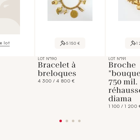
le lot
5 150 €
1
LOT N°190
LOT N°191
Bracelet à
Broche
breloques
"bouque
750 mil.
4 300 / 4 800 €
réhauss
diama
1 100 / 1 200 