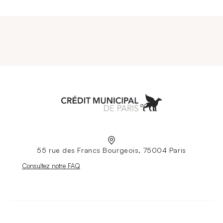
Aller à l'accueil
55 rue des Francs Bourgeois, 75004 Paris
Nouvelle fenêtre
Consultez notre FAQ