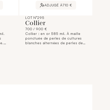
ADJUGÉ À
710 €
LOT N°295
Collier
700 / 900 €
il.
Collier : en or 585 mil. À maille
s
ponctuée de perles de cultures
e.
blanches alternées de perles de
it de
culture grises. Centré d'un motif
cm
serti de diamants. (Longueur : 39
cm environ) (éclats) (fermoir à
revoir). 24,2 g. brut.