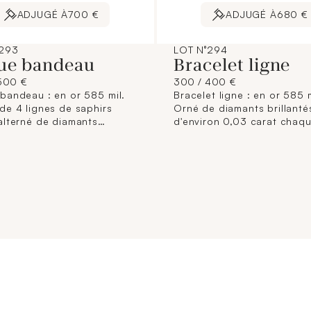
ADJUGÉ À
700 €
ADJUGÉ À
680 €
°293
LOT N°294
ue bandeau
Bracelet ligne
500 €
300 / 400 €
bandeau : en or 585 mil.
Bracelet ligne : en or 585 m
de 4 lignes de saphirs
Orné de diamants brillanté
alterné de diamants
d'environ 0,03 carat chaqu
tés. (Largeur : 1,5 cm
Fermoir cliquet à double hu
) (TDD : 54). 9,3 g. brut.
sécurité. (Longueur : 16,5 
environ). 7,6 g. brut.