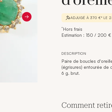
d'oreill
ADJUGÉ À 370 €* LE 
*
Hors frais
Estimation : 150 / 200 €
DESCRIPTION
Paire de boucles d'oreil
(égrisures) entourée de d
6 g. brut.
Comment retir