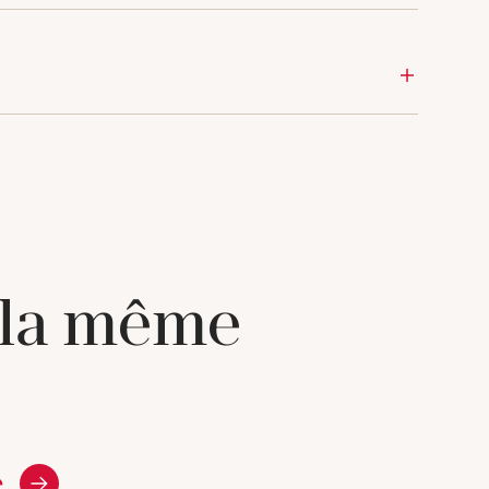
 la même
e