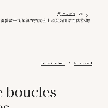
'Choisir une lan
新窗口
La langue coura
ZH
个人空间
获得贷款
平衡预算
在拍卖会上购买
为团结而储蓄
打开搜索栏
lot précédent
lot suivant
e boucles