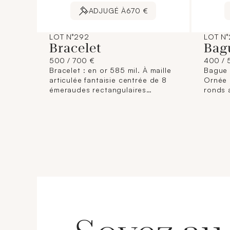
ADJUGÉ À
670 €
LOT N°292
LOT N
Bracelet
Bag
500 / 700 €
400 / 
Bracelet : en or 585 mil. À maille
Bague 
articulée fantaisie centrée de 8
Ornée 
émeraudes rectangulaires
ronds 
entourées de diamants brillantés.
brillan
(Longueur : 17 cm environ). 14,9
environ
g. brut.