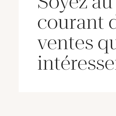
Soyez au
courant 
ventes q
intéresse