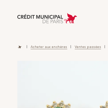
Aller à l'accueil 
|
Acheter aux enchères
|
Ventes passées
|