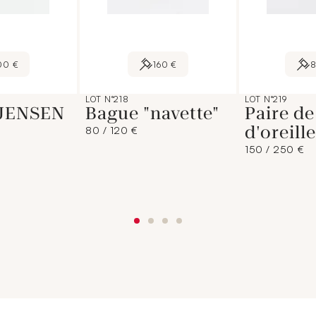
00 €
160 €
8
LOT N°218
LOT N°219
JENSEN
Bague "navette"
Paire de
d'oreill
80 / 120 €
150 / 250 €