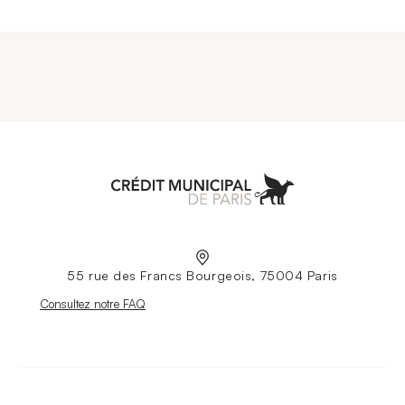
Aller à l'accueil
55 rue des Francs Bourgeois, 75004 Paris
Nouvelle fenêtre
Consultez notre FAQ