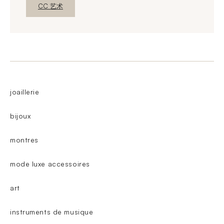
新窗口发现
CC 艺术
joaillerie
bijoux
montres
mode luxe accessoires
art
instruments de musique