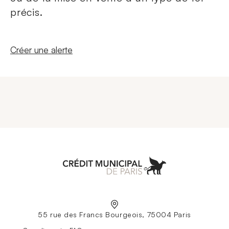
précis.
Nouvelle fenêtre
Créer une alerte
Aller à l'accueil
55 rue des Francs Bourgeois, 75004 Paris