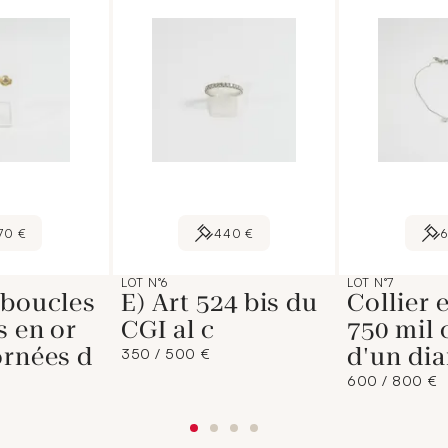
70 €
440 €
LOT N°6
LOT N°7
 boucles
E) Art 524 bis du
Collier 
s en or
CGI al c
750 mil 
ornées d
d'un di
350 / 500 €
600 / 800 €