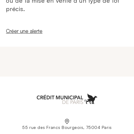
ou de la mise en vente d'un type de lot
précis.
Nouvelle fenêtre
Créer une alerte
Aller à l'accueil
55 rue des Francs Bourgeois, 75004 Paris