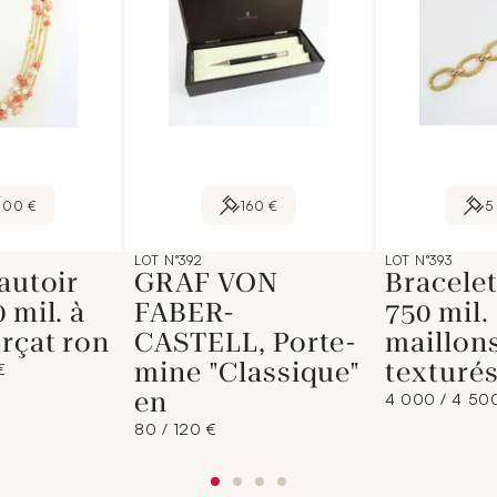
400 €
160 €
5
LOT N°392
LOT N°393
sautoir
GRAF VON
Bracelet
 mil. à
FABER-
750 mil.
orçat ron
CASTELL, Porte-
maillon
mine "Classique"
texturé
€
en
4 000 / 4 50
80 / 120 €