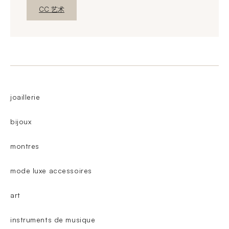
新窗口发现
CC 艺术
joaillerie
bijoux
montres
mode luxe accessoires
art
instruments de musique