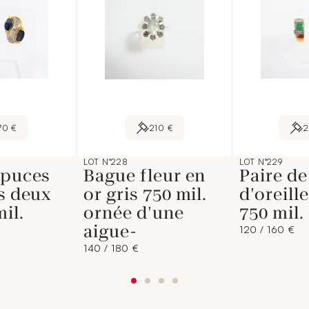
70 €
210 €
LOT N°228
LOT N°229
 puces
Bague fleur en
Paire de
es deux
or gris 750 mil.
d'oreill
il.
ornée d'une
750 mil
aigue-
120 / 160 €
140 / 180 €