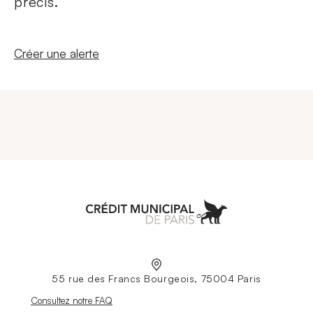
précis.
Nouvelle fenêtre
Créer une alerte
Aller à l'accueil
55 rue des Francs Bourgeois, 75004 Paris
Nouvelle fenêtre
Consultez notre FAQ