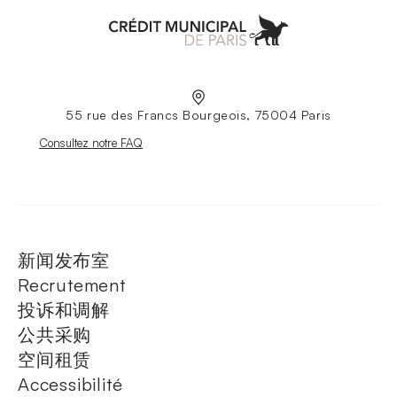
Aller à l'accueil
55 rue des Francs Bourgeois, 75004 Paris
Nouvelle fenêtre
Consultez notre FAQ
新闻发布室
Recrutement
投诉和调解
公共采购
空间租赁
Accessibilité