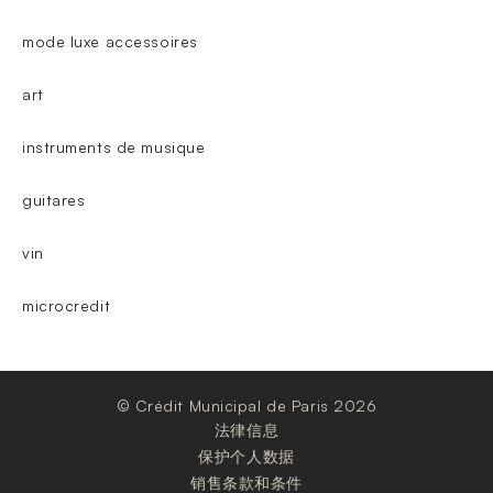
mode luxe accessoires
art
instruments de musique
guitares
vin
microcredit
© Crédit Municipal de Paris 2026
法律信息
保护个人数据
销售条款和条件