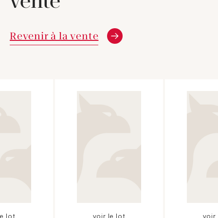
vente
Revenir à la vente
le lot
voir le lot
voir 