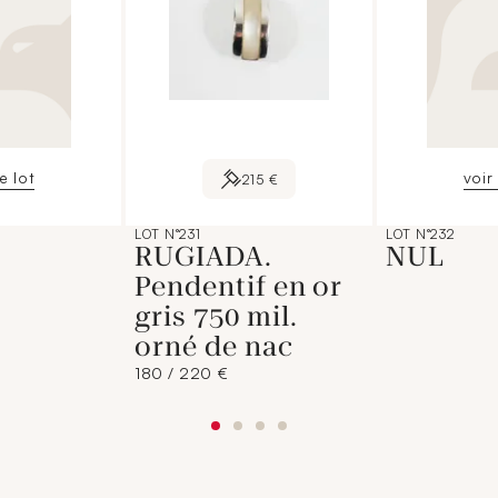
le lot
voir 
215 €
LOT N°231
LOT N°232
RUGIADA.
NUL
Pendentif en or
gris 750 mil.
orné de nac
180 / 220 €