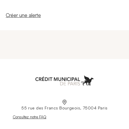
Nouvelle fenêtre
Créer une alerte
Aller à l'accueil
55 rue des Francs Bourgeois, 75004 Paris
Nouvelle fenêtre
Consultez notre FAQ