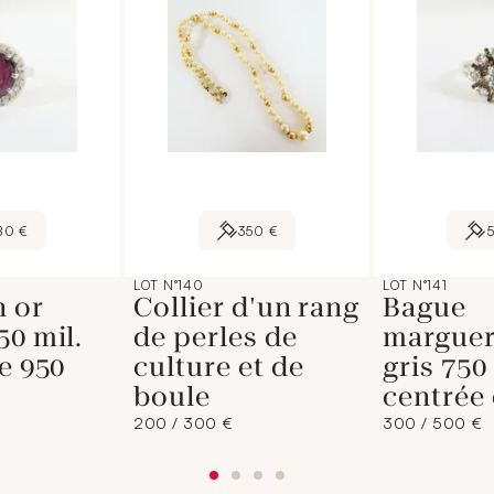
80 €
350 €
LOT N°140
LOT N°141
n or
Collier d'un rang
Bague
50 mil.
de perles de
marguer
ne 950
culture et de
gris 750
boule
centrée
200 / 300 €
300 / 500 €