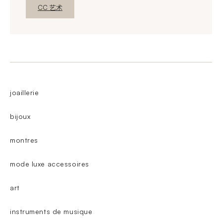
新窗口发现
CC 艺术
joaillerie
bijoux
montres
mode luxe accessoires
art
instruments de musique