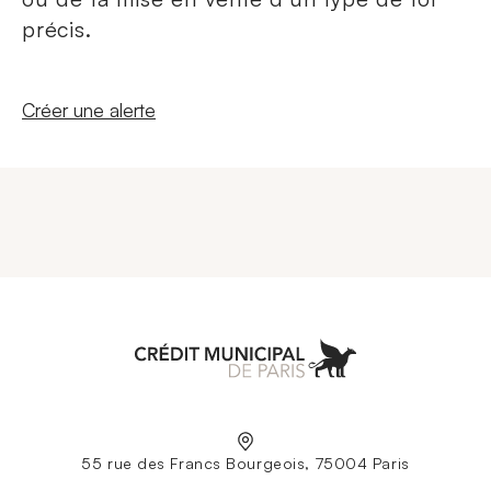
précis.
Nouvelle fenêtre
Créer une alerte
Aller à l'accueil
55 rue des Francs Bourgeois, 75004 Paris