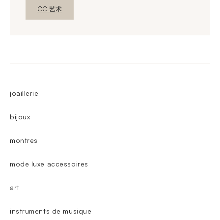
新窗口发现
CC 艺术
joaillerie
bijoux
montres
mode luxe accessoires
art
instruments de musique