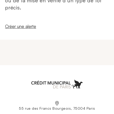
ou de la mise en vente d'un type de lot
précis.
Nouvelle fenêtre
Créer une alerte
Aller à l'accueil
55 rue des Francs Bourgeois, 75004 Paris