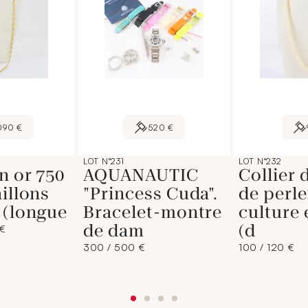
090 €
520 €
LOT N°231
LOT N°232
en or 750
AQUANAUTIC
Collier 
aillons
"Princess Cuda".
de perle
 (longue
Bracelet-montre
culture 
de dam
(d
 €
300 / 500 €
100 / 120 €