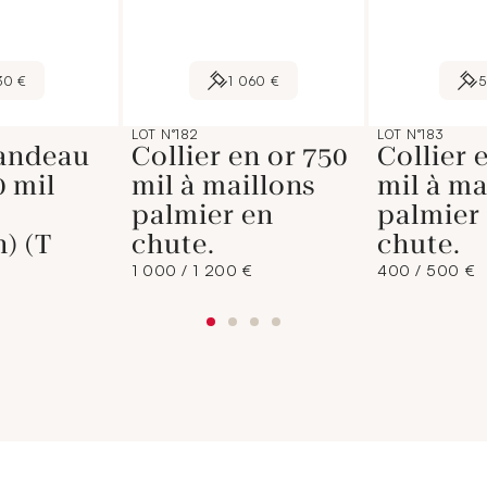
30 €
1 060 €
LOT N°182
LOT N°183
andeau
Collier en or 750
Collier 
0 mil
mil à maillons
mil à ma
palmier en
palmier
n) (T
chute.
chute.
1 000 / 1 200 €
400 / 500 €