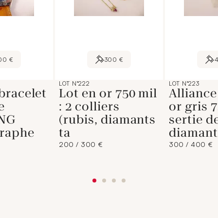
00 €
300 €
LOT N°222
LOT N°223
bracelet
Lot en or 750 mil
Alliance
e
: 2 colliers
or gris 
ING
(rubis, diamants
sertie d
raphe
ta
diamant
200 / 300 €
300 / 400 €