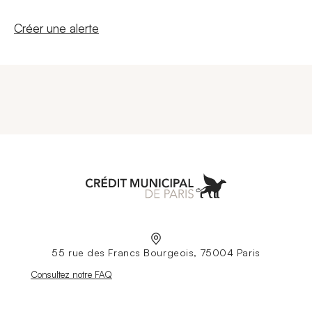
Nouvelle fenêtre
Créer une alerte
Aller à l'accueil
55 rue des Francs Bourgeois, 75004 Paris
Nouvelle fenêtre
Consultez notre FAQ