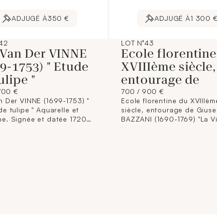
ADJUGÉ À
350 €
ADJUGÉ À
1 300 
42
LOT N°43
 Van Der VINNE
Ecole florentin
9-1753) " Etude
XVIIIème siècle,
ulipe "
entourage de
700 €
700 / 900 €
n Der VINNE (1699-1753) "
Ecole florentine du XVIIIèm
e tulipe " Aquarelle et
siècle, entourage de Gius
e. Signée et datée 1720
BAZZANI (1690-1769) "La V
à droite. Dim. : 40 x 25,5
l'enfant Jésus" Huile sur toi
Importantes traces
Dim. : 65,5 x 55 cm.
dité, accident en haut à
(Restaurations, rentoilage)
 ).
Cadre en bois doré et scu
d'accanthes et coquilles, tr
du XVIIIème siècle. Dim. : 
cm. (Restaurations, éclats)