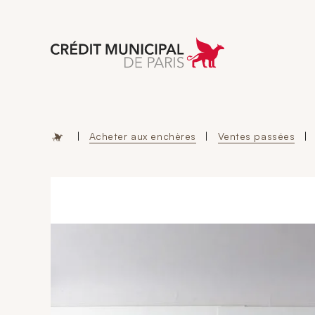
Aller à l'accueil 
|
Acheter aux enchères
|
Ventes passées
|