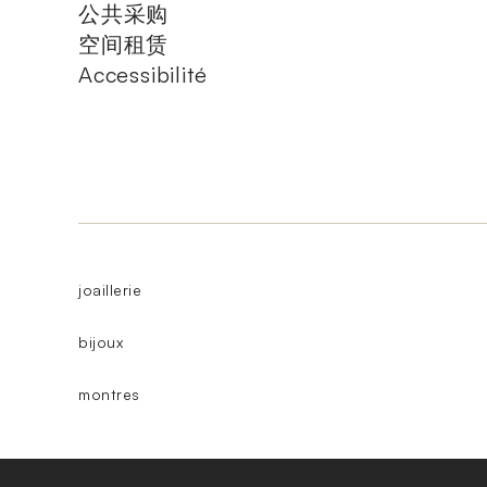
公共采购
空间租赁
Accessibilité
joaillerie
bijoux
montres