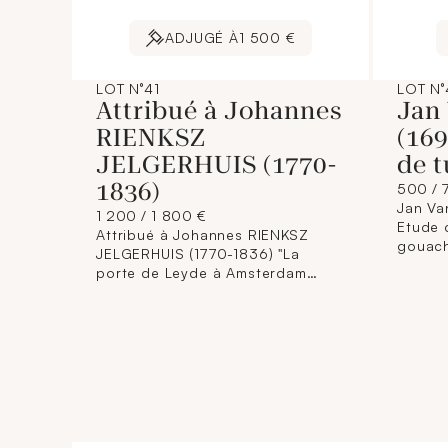
ADJUGÉ À
1 500 €
LOT N°41
LOT N°
Attribué à Johannes
Jan
RIENKSZ
(169
JELGERHUIS (1770-
de t
1836)
500 / 
Jan Va
1 200 / 1 800 €
Etude d
Attribué à Johannes RIENKSZ
gouach
JELGERHUIS (1770-1836) "La
en bas 
porte de Leyde à Amsterdam
cm. ( 
sous la neige" Huile sur toile, non
d'humi
signée, étiquette au dos avec
gauche
inscription "J. JELGERHUIS". Dim. :
35,7 x 43,5 cm. (Restaurations,
rentoilage). (Une version
printanière se trouve exposée au
Rijksmuseum d'Amsterdam)