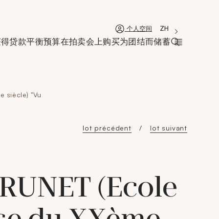
'Choisir une lan
新窗口
La langue coura
ZH
个人空间
获得贷款
平衡预算
在拍卖会上购买
为团结而储蓄
打开搜索栏
 siècle) "Vu
lot précédent
lot suivant
BRUNET (Ecole