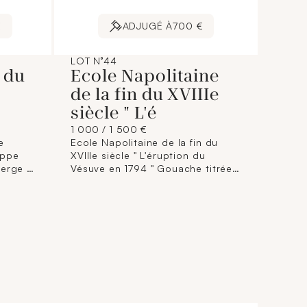
€
ADJUGÉ À
700 €
LOT N°44
e du
Ecole Napolitaine
de la fin du XVIIIe
siècle " L'é
1 000 / 1 500 €
e
Ecole Napolitaine de la fin du
eppe
XVIIIe siècle " L'éruption du
ierge à
Vésuve en 1794 " Gouache titrée.
le.
Dim. : 33 x 45,5 cm. (Taches).
.
lpté
avail
89 x 73
.