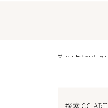
de Crédit Municipal de Paris
55 rue des Francs Bourgeo
探索 CC ART