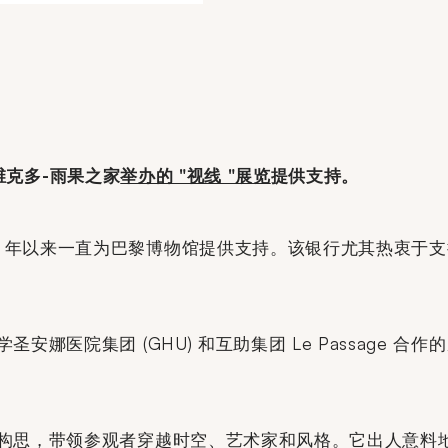
日在维克多-雨果之家
举办的 "视线 "展览
提供支持。
11 年以来一直为巴黎博物馆提供支持。该银行尤其热衷
学圣安娜医院集团 (GHU) 和互助集团 Le Passag
策展人构思，带领参观者穿越时空、艺术家和风格。它出人意