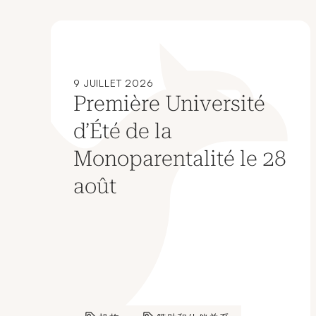
9 JUILLET 2026
Première Université
d’Été de la
Monoparentalité le 28
août