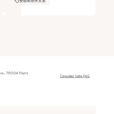
赞助和伙伴关系
is, 75004 Paris
Nouvelle fenêtre
Consultez notre FAQ