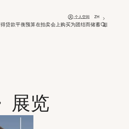
'Choisir une lan
新窗口
La langue coura
ZH
个人空间
获得贷款
平衡预算
在拍卖会上购买
为团结而储蓄
打开搜索栏
》展览