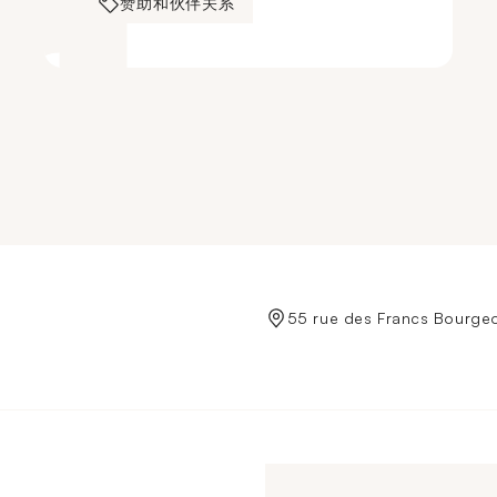
赞助和伙伴关系
de Crédit Municipal de Paris
55 rue des Francs Bourgeo