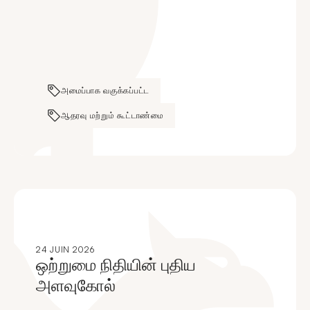
அமைப்பாக வகுக்கப்பட்ட
ஆதரவு மற்றும் கூட்டாண்மை
24 JUIN 2026
ஒற்றுமை நிதியின் புதிய
அளவுகோல்