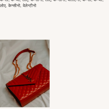
लोए, केन्सीनो, वेलेन्टीनो
लाल चैनल बैग