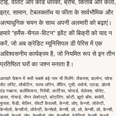
टाई, वॉलेट और कार्ड धारकों, ब्रोच, किताबें और कला,
इत्र, सामान, टेबलक्लॉथ या फीता के सार्वभौमिक और
अत्याधुनिक चयन के साथ अपनी अलमारी को बढ़ाएं।
हमारे "हर्मेस-चैनल-विटन" इवेंट की बिक्री को याद न
करें, जो अब क्रेडिट म्यूनिसिपल डी पेरिस में एक
अविश्वसनीय कार्यक्रम है, जो नियमित रूप से इन तीन
प्रतिष्ठित घरों का जश्न मनाता है।
आपको फैशन में सभी सबसे बड़े नाम भी मिलेंगे: जैकमस, बाल्मेन, यवेस
सेंट लॉरेंट, लौबोटिन, राल्फ लॉरेन, लैंविन, गूची, वर्साचे, प्राडा, डोल्से
एंड गब्बाना, बालेंसियागा, गिवेंची, कार्टियर, चोपार्ड, रोलेक्स, चौमेट,
डायर, गोयार्ड, जैगर लेकोल्ट्रे, ब्रेटलिंग, कोटी, ह्यूगो बॉस, बरबेरी,
फुरला, फेंडी, सेलिन, रॉबर्टो कैवल्ली, केन्जो, लोए, केन्जो, लोवेन्टी,
केन्सेलो, केन्सीनो, लोवेन्टी, केन्सेलो, केन्सी, लो, लो, केन्सी, लो, केन्सी,
केन्सी, केन्जो, लोए, केन्सीनो, लोए, केन्सीनो, वेलेंटिनो, केन्सी, केन्जो,