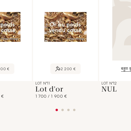
बहुत क
700 €
2 200 €
LOT N°11
LOT N°12
Lot d'or
NUL
 €
1 700 / 1 900 €