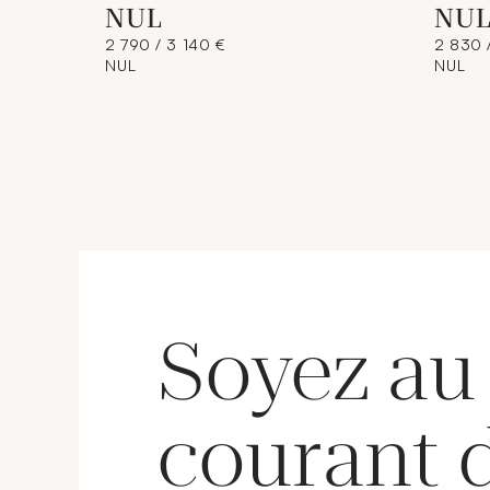
NUL
NU
2 790 / 3 140 €
2 830 
NUL
NUL
Soyez au
courant 