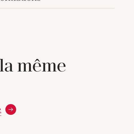
 la même
e