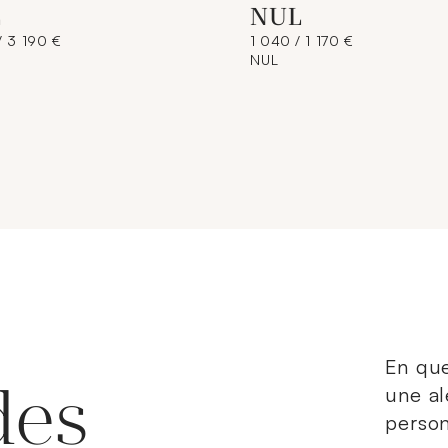
L
NUL
/ 3 190 €
1 040 / 1 170 €
NUL
En que
des
une al
person