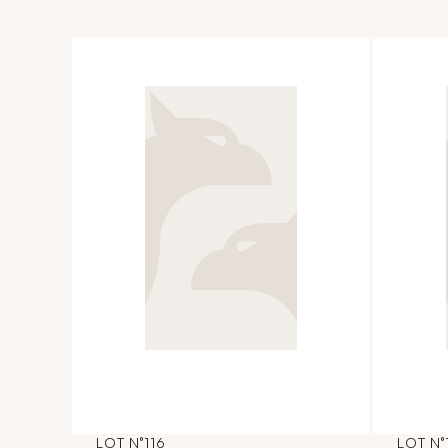
LOT N°116
LOT N°