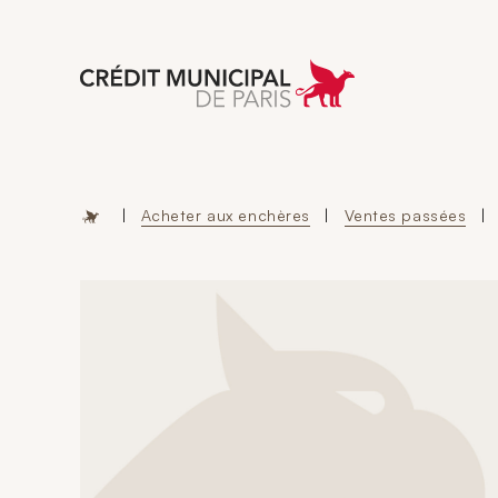
Aller à l'accueil 
|
Acheter aux enchères
|
Ventes passées
|