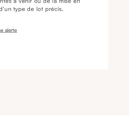
ntes à venir ou de la mise en
d'un type de lot précis.
 fenêtre
e alerte