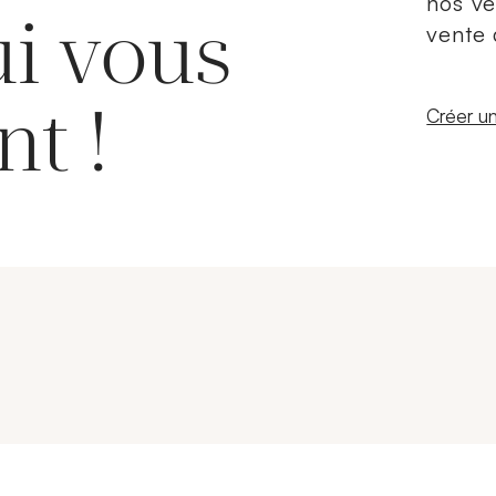
nos ve
ui vous
vente 
nt !
Nouvelle
Créer un