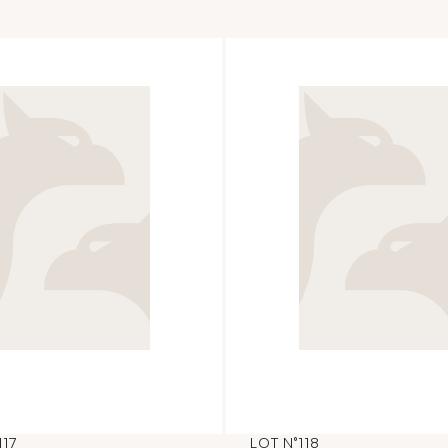
117
LOT N°118