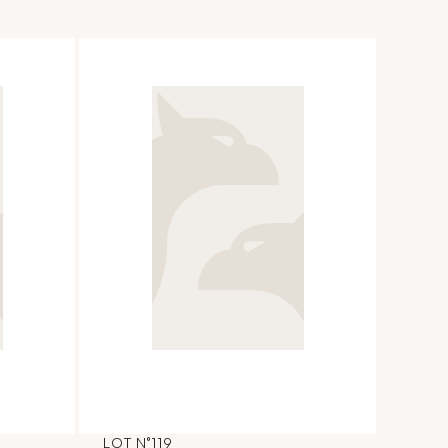
LOT N°119