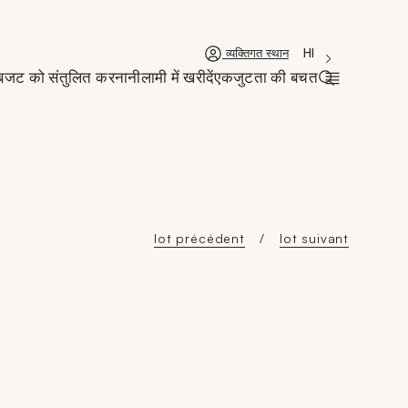
'Choisir une la
नई विंडो
La langue courant
HI
व्यक्तिगत स्थान
बजट को संतुलित करना
नीलामी में खरीदें
एकजुटता की बचत
खोज पट्टी खोल
lot précédent
lot suivant