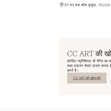
de Crédit Municipal de Paris
55 रुए डेस फ़्रैंक बुर्जुआ, 75004 
CC ART की खोज
क्रेडिट म्यूनिसिपल डी पेरिस का कल
कला भंडारण सेवाएं प्रदान करता है
करते हैं।
नई विंडो
CC ART की खोज करें