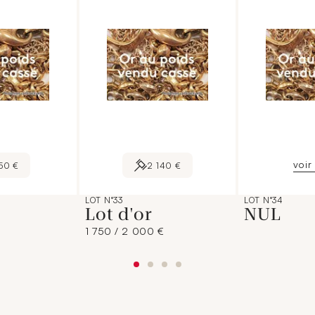
voir 
50 €
2 140 €
LOT N°33
LOT N°34
Lot d'or
NUL
1 750 / 2 000 €