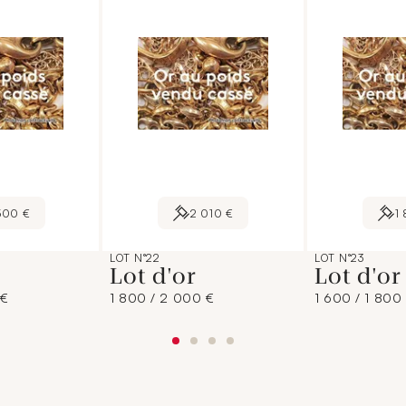
500 €
2 010 €
1
LOT N°22
LOT N°23
Lot d'or
Lot d'o
 €
1 800 / 2 000 €
1 600 / 1 800