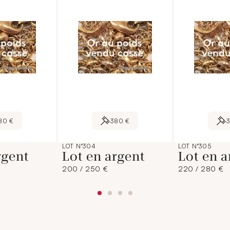
80 €
380 €
LOT N°304
LOT N°305
rgent
Lot en argent
Lot en a
200 / 250 €
220 / 280 €