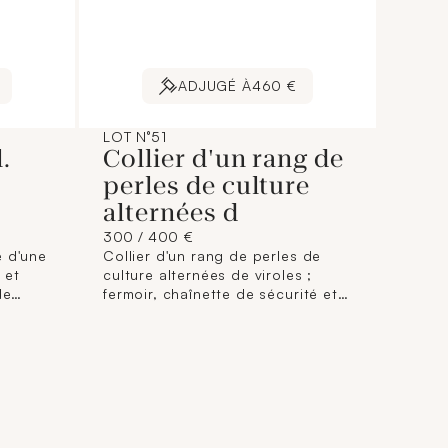
ADJUGÉ À
460 €
LOT N°51
.
Collier d'un rang de
perles de culture
f
alternées d
300 / 400 €
é d'une
Collier d'un rang de perles de
 et
culture alternées de viroles ;
de
fermoir, chaînette de sécurité et
41 cm
viroles en or 750 mil. (longueur :
 9,8
46 cm environ) (diamètre : 6 mm
ats).
environ) (chocs sur viroles). 25,3
g. brut