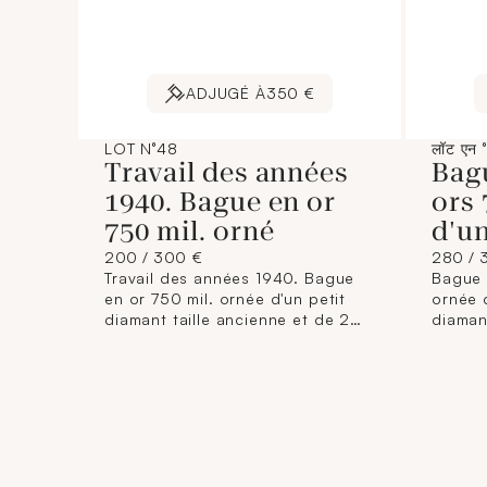
ADJUGÉ À
350 €
LOT N°48
लॉट एन 
Travail des années
Bag
1940. Bague en or
ors 
750 mil. orné
d'u
200 / 300 €
280 / 
Travail des années 1940. Bague
Bague 
en or 750 mil. ornée d'un petit
ornée 
diamant taille ancienne et de 2
diamant
pierres imitation rouges en sertis
françai
étoilés (TDD : 53,5) (largeur : 12,3
mm envi
mm environ) (petit fêle à la
6,9 g. 
monture). 6,4 g. brut