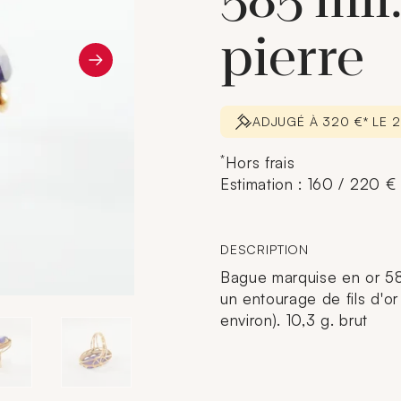
585 mil.
pierre
ADJUGÉ À 320 €* LE 
*
Hors frais
Estimation : 160 / 220 €
DESCRIPTION
Bague marquise en or 585 
un entourage de fils d'o
environ). 10,3 g. brut