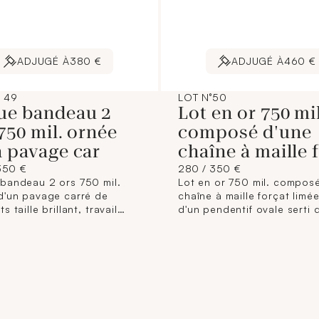
ADJUGÉ À
380 €
ADJUGÉ À
460 €
° 49
LOT N°50
ue bandeau 2
Lot en or 750 mil
750 mil. ornée
composé d'une
n pavage car
chaîne à maille 
350 €
280 / 350 €
bandeau 2 ors 750 mil.
Lot en or 750 mil. compos
d'un pavage carré de
chaîne à maille forçat limée
s taille brillant, travail
d'un pendentif ovale serti 
s (TDD : 53,5) (largeur : 10
rubis chauffés (longueur : 
ron) (tout petits éclats).
environ) (dimensions : 20 x
brut
mm environ) (tout petits écl
8,1 g. brut