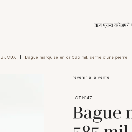
de Crédit Municipal de Paris
ऋण प्राप्त करें
अपने 
BIJOUX
|
Bague marquise en or 585 mil. sertie d'une pierre
revenir à la vente
LOT N°47
Bague m