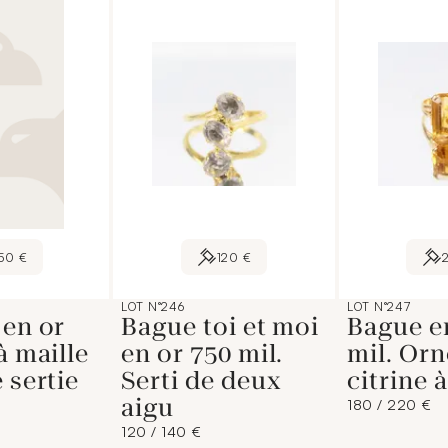
50 €
120 €
LOT N°246
LOT N°247
 en or
Bague toi et moi
Bague e
à maille
en or 750 mil.
mil. Orn
 sertie
Serti de deux
citrine 
aigu
180 / 220 €
120 / 140 €