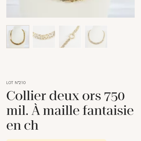
LOT N°210
Collier deux ors 750
mil. À maille fantaisie
en ch