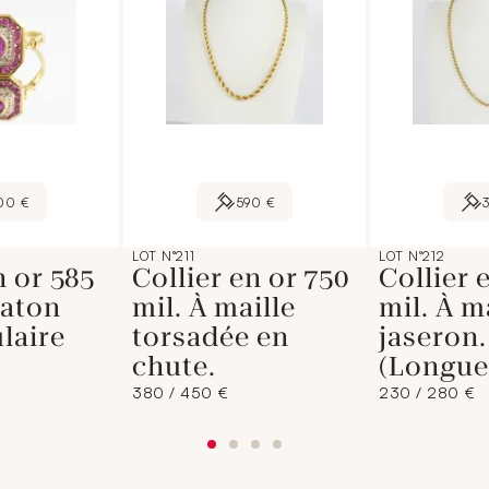
00 €
590 €
LOT N°211
LOT N°212
 or 585
Collier en or 750
Collier 
haton
mil. À maille
mil. À m
laire
torsadée en
jaseron.
chute.
(Longue
380 / 450 €
230 / 280 €