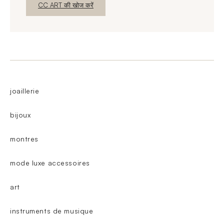
नई विंडो
CC ART की खोज करें
joaillerie
bijoux
montres
mode luxe accessoires
art
instruments de musique