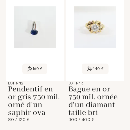
160 €
440 €
LOT N°12
LOT N°13
Pendentif en
Bague en or
or gris 750 mil.
750 mil. ornée
orné d'un
d'un diamant
saphir ova
taille bri
80 / 120 €
300 / 400 €