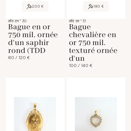
200 €
180 €
लॉट एन ° 30
लॉट एन ° 31
Bague en or
Bague
750 mil. ornée
chevalière en
d'un saphir
or 750 mil.
rond (TDD
texturé ornée
d'un
80 / 120 €
100 / 140 €