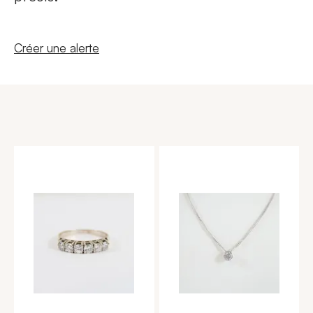
Nouvelle fenêtre
Créer une alerte