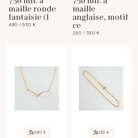
750 mil. à
750 mil. à
maille ronde
maille
fantaisie (l
anglaise, motif
ce
480 / 550 €
250 / 350 €
280 €
130 €