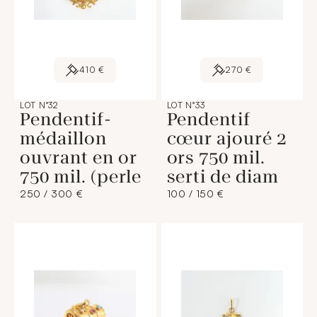
410 €
270 €
LOT N°32
LOT N°33
Pendentif-
Pendentif
médaillon
cœur ajouré 2
ouvrant en or
ors 750 mil.
750 mil. (perle
serti de diam
250 / 300 €
100 / 150 €