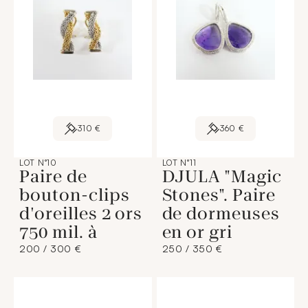
310 €
360 €
LOT N°10
LOT N°11
Paire de
DJULA "Magic
bouton-clips
Stones". Paire
d'oreilles 2 ors
de dormeuses
750 mil. à
en or gri
200 / 300 €
250 / 350 €