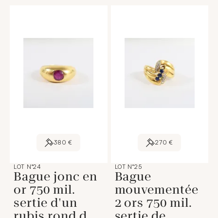
380 €
270 €
LOT N°24
LOT N°25
Bague jonc en
Bague
or 750 mil.
mouvementée
sertie d'un
2 ors 750 mil.
rubis rond d
sertie de