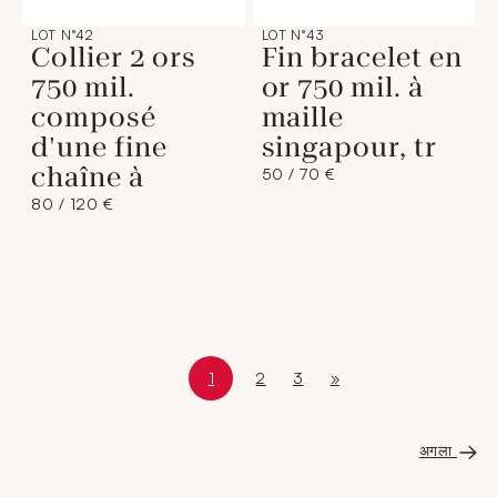
LOT N°42
LOT N°43
Collier 2 ors
Fin bracelet en
750 mil.
or 750 mil. à
composé
maille
d'une fine
singapour, tr
chaîne à
50 / 70 €
80 / 120 €
1
2
3
»
Page courante
Page 1 sur 5
Page
Page
अंतिम पृष्ठ
अगला