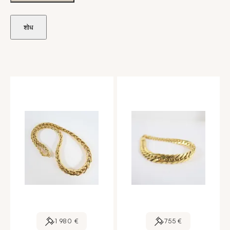
शोध
1 980 €
755 €