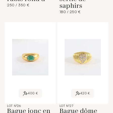
saphirs
250 / 350 €
180 / 250 €
400 €
420 €
LOT N°26
LOT N°27
Bague jonc en
Bague dôme