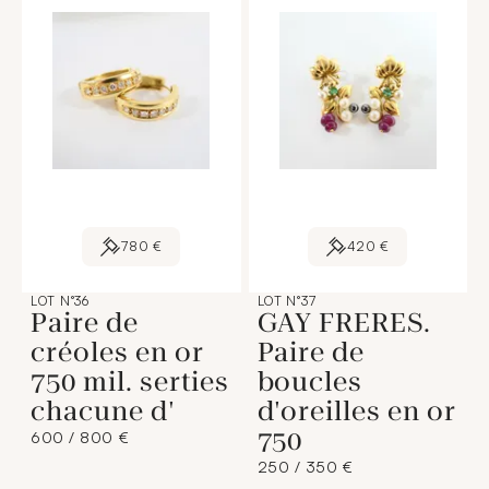
780 €
420 €
LOT N°36
LOT N°37
Paire de
GAY FRERES.
créoles en or
Paire de
750 mil. serties
boucles
chacune d'
d'oreilles en or
750
600 / 800 €
250 / 350 €