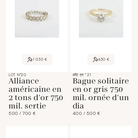
1 030 €
630 €
LOT N°20
लॉट एन ° 21
Alliance
Bague solitaire
américaine en
en or gris 750
2 tons d'or 750
mil. ornée d'un
mil. sertie
dia
500 / 700 €
400 / 500 €