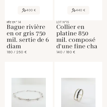
400 €
440 €
लॉट एन ° 14
LOT N°15
Bague rivière
Collier en
en or gris 750
platine 850
mil. sertie de 6
mil. composé
diam
d'une fine cha
180 / 250 €
140 / 180 €