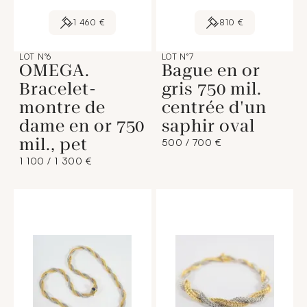
1 460 €
810 €
LOT N°6
LOT N°7
OMEGA.
Bague en or
Bracelet-
gris 750 mil.
montre de
centrée d'un
dame en or 750
saphir oval
mil., pet
500 / 700 €
1 100 / 1 300 €