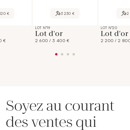
 320 €
3 230 €
2
LOT N°19
LOT N°20
Lot d'or
Lot d'o
0 €
2 600 / 3 400 €
2 200 / 2 80
Soyez au courant
des ventes qui