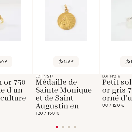
80 €
145 €
LOT N°217
LOT N°218
 or 750
Médaille de
Petit sol
ie d'un
Sainte Monique
or gris 7
 culture
et de Saint
orné d'
Augustin en
80 / 120 €
120 / 150 €