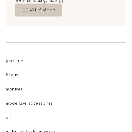
संरक्षण मानकों को पूरा करते हैं।
नई विंडो
CC ART की खोज करें
joaillerie
bijoux
montres
mode luxe accessoires
art
instruments de musique