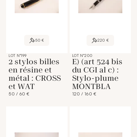
50 €
220 €
LOT N°199
LOT N°200
2 stylos billes
E) (art 524 bis
en résine et
du CGI al c) :
métal : CROSS
Stylo-plume
et WAT
MONTBLA
50 / 60 €
120 / 160 €