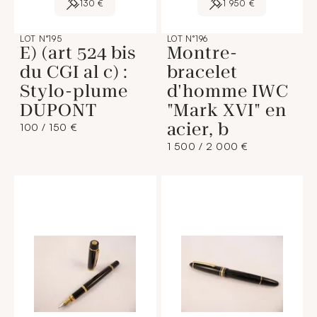
130 €
1 950 €
LOT N°195
LOT N°196
E) (art 524 bis
Montre-
du CGI al c) :
bracelet
Stylo-plume
d'homme IWC
DUPONT
"Mark XVI" en
acier, b
100 / 150 €
1 500 / 2 000 €