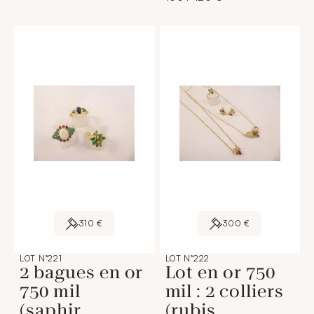
310 €
300 €
LOT N°221
LOT N°222
2 bagues en or
Lot en or 750
750 mil
mil : 2 colliers
(saphir,
(rubis,