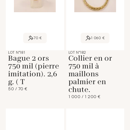
70 €
1 060 €
LOT N°181
LOT N°182
Bague 2 ors
Collier en or
750 mil (pierre
750 mil à
imitation). 2,6
maillons
g. ( T
palmier en
chute.
50 / 70 €
1 000 / 1 200 €