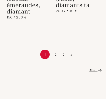
émeraudes,
diamants ta
diamant
200 / 300 €
150 / 250 €
1
2
3
»
Page courante
Page 1 sur 5
Page
Page
अंतिम पृष्ठ
अगला