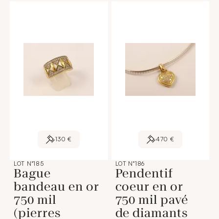
130 €
470 €
LOT N°185
LOT N°186
Bague
Pendentif
bandeau en or
coeur en or
750 mil
750 mil pavé
(pierres
de diamants