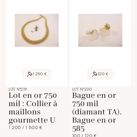
1 250 €
120 €
LOT N°219
LOT N°220
Lot en or 750
Bague en or
mil : Collier à
750 mil
maillons
(diamant TA).
gourmette U
Bague en or
585
1 200 / 1 500 €
100 / 120 €