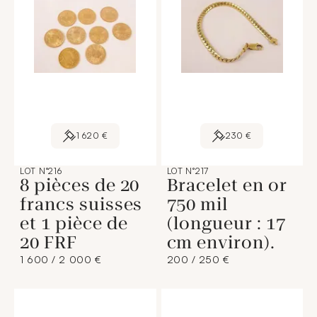
1 620 €
230 €
LOT N°216
LOT N°217
8 pièces de 20
Bracelet en or
francs suisses
750 mil
et 1 pièce de
(longueur : 17
20 FRF
cm environ).
1 600 / 2 000 €
200 / 250 €