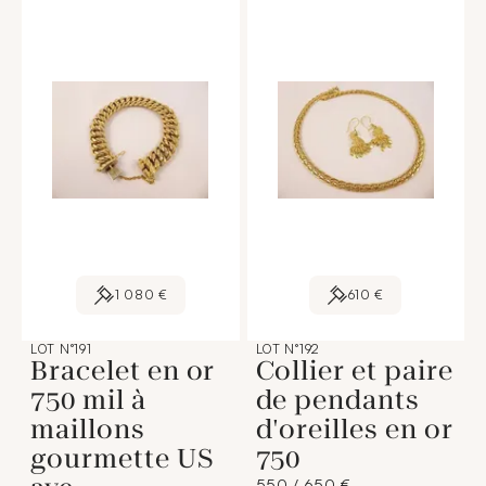
1 080 €
610 €
LOT N°191
LOT N°192
Bracelet en or
Collier et paire
750 mil à
de pendants
maillons
d'oreilles en or
gourmette US
750
550 / 650 €