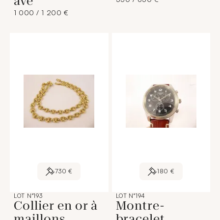
ave
1 000 / 1 200 €
730 €
180 €
LOT N°193
LOT N°194
Collier en or à
Montre-
maillons
bracelet