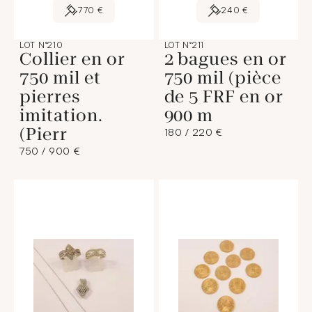
770 €
240 €
LOT N°210
LOT N°211
Collier en or
2 bagues en or
750 mil et
750 mil (pièce
pierres
de 5 FRF en or
imitation.
900 m
(Pierr
180 / 220 €
750 / 900 €