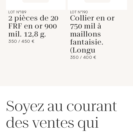
LOT N°189
LOT N°190
2 pièces de 20
Collier en or
FRF en or 900
750 mil à
mil. 12,8 g.
maillons
fantaisie.
350 / 450 €
(Longu
350 / 400 €
Soyez au courant
des ventes qui