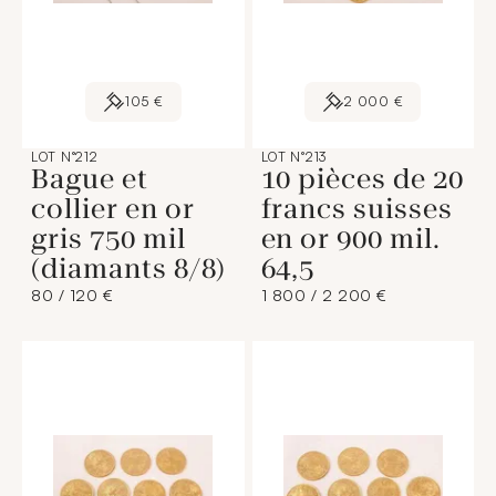
105 €
2 000 €
LOT N°212
LOT N°213
Bague et
10 pièces de 20
collier en or
francs suisses
gris 750 mil
en or 900 mil.
(diamants 8/8)
64,5
80 / 120 €
1 800 / 2 200 €