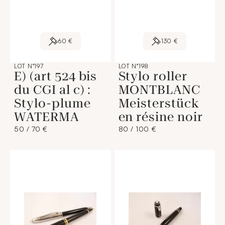
60 €
130 €
LOT N°197
LOT N°198
E) (art 524 bis
Stylo roller
du CGI al c) :
MONTBLANC
Stylo-plume
Meisterstück
WATERMA
en résine noir
50 / 70 €
80 / 100 €