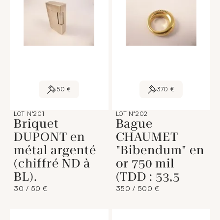
50 €
370 €
LOT N°201
LOT N°202
Briquet
Bague
DUPONT en
CHAUMET
métal argenté
"Bibendum" en
(chiffré ND à
or 750 mil
BL).
(TDD : 53,5
30 / 50 €
350 / 500 €