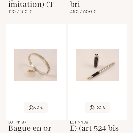
imitation) (T
bri
120 / 150 €
450 / 600 €
60 €
160 €
LOT N°187
LOT N°188
Bague en or
E) (art 524 bis