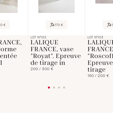
50 €
170 €
LOT N°102
LOT N°103
RANCE,
LALIQUE
LALIQU
forme
FRANCE, vase
FRANCE
entée
"Royat". Epreuve
"Roscoff
l
de tirage in
Epreuve
tirage
200 / 300 €
150 / 200 €