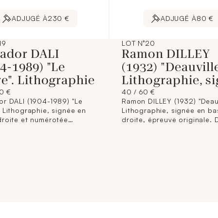
ADJUGÉ À
230 €
ADJUGÉ À
80 €
19
LOT N°20
vador DALI
Ramon DILLEY
4-1989) "Le
(1932) "Deauvill
e". Lithographie
Lithographie, s
00 €
40 / 60 €
or DALI (1904-1989) "Le
Ramon DILLEY (1932) "Deauv
. Lithographie, signée en
Lithographie, signée en ba
droite et numérotée
droite, épreuve originale. 
. (Pliures, traces
59,5 x 39,5 cm.
ité, taches). Dim. : 69,5 x
m.