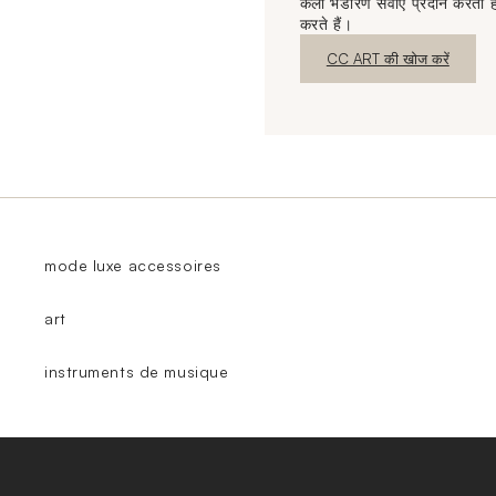
कला भंडारण सेवाएं प्रदान करता है
करते हैं।
नई विंडो
CC ART की खोज करें
mode luxe accessoires
art
instruments de musique