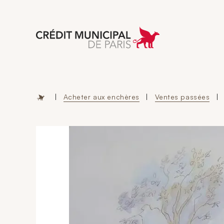
Aller à l'accueil 
|
Acheter aux enchères
|
Ventes passées
|