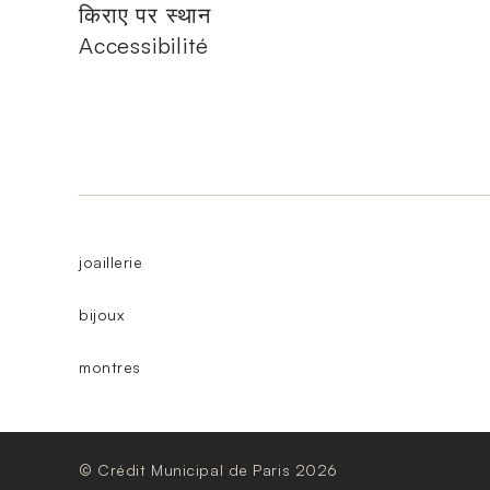
किराए पर स्थान
Accessibilité
joaillerie
bijoux
montres
© Crédit Municipal de Paris 2026