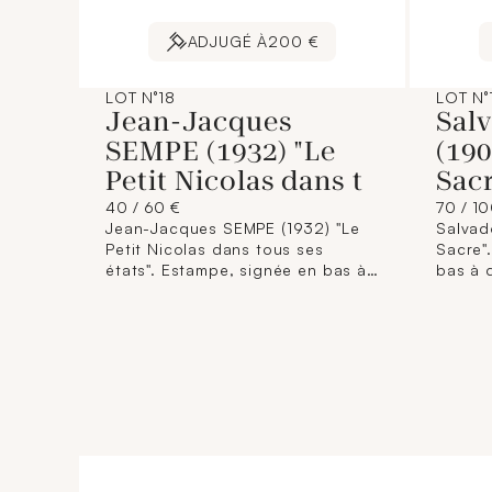
ADJUGÉ À
200 €
LOT N°18
LOT N°
Jean-Jacques
Sal
SEMPE (1932) "Le
(190
Petit Nicolas dans t
Sacr
40 / 60 €
70 / 1
Jean-Jacques SEMPE (1932) "Le
Salvad
Petit Nicolas dans tous ses
Sacre"
états". Estampe, signée en bas à
bas à 
droite au crayon et numérotée
170/250
130/149. Tirage réalisé pour le
d'humid
50ème anniversaire de la
50,5 c
création du Petit Nicolas. Dim. :
39 x 48,5 cm. On y joint un
certificat d'authenticité. (Cadre
sous film plastique).