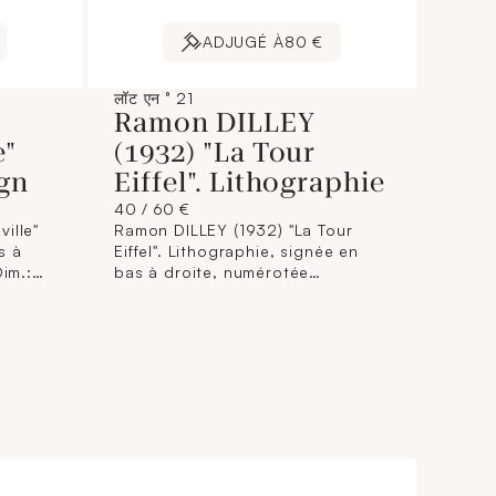
ADJUGÉ À
80 €
लॉट एन ° 21
Ramon DILLEY
e"
(1932) "La Tour
ign
Eiffel". Lithographie
40 / 60 €
ille"
Ramon DILLEY (1932) "La Tour
s à
Eiffel". Lithographie, signée en
Dim.:
bas à droite, numérotée
208/250. Dim. : 61,5 x 44,5 cm.