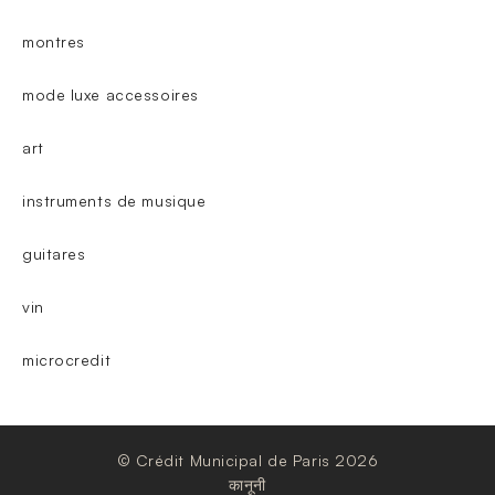
montres
mode luxe accessoires
art
instruments de musique
guitares
vin
microcredit
© Crédit Municipal de Paris 2026
कानूनी