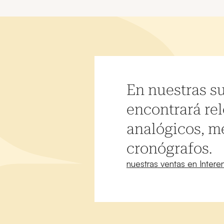
En nuestras s
encontrará rel
analógicos, m
cronógrafos.
Ventana nuevaVea
nuestras ventas en Intere