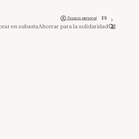
'Choisir une lan
Nueva ventana
La langue couran
ES
Espacio personal
rar en subasta
Ahorrar para la solidaridad
Abrir la ba
s