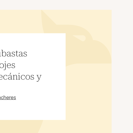
ubastas
ojes
ecánicos y
ncheres